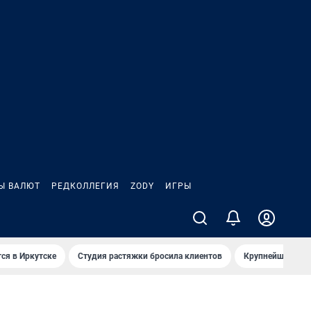
Ы ВАЛЮТ
РЕДКОЛЛЕГИЯ
ZODY
ИГРЫ
ся в Иркутске
Студия растяжки бросила клиентов
Крупнейшие про