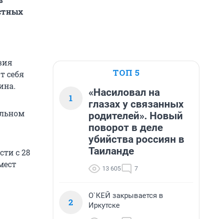
естных
вия
ТОП 5
т себя
ина.
«Насиловал на
1
глазах у связанных
альном
родителей». Новый
поворот в деле
убийства россиян в
Таиланде
ти с 28
мест
13 605
7
О`КЕЙ закрывается в
2
Иркутске