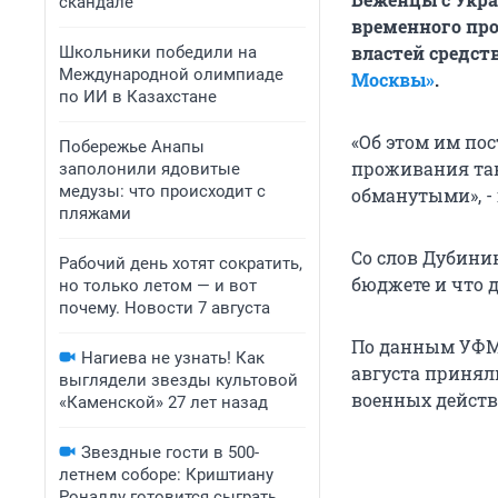
скандале
временного про
властей средст
Школьники победили на
Международной олимпиаде
Москвы»
.
по ИИ в Казахстане
«Об этом им по
Побережье Анапы
проживания так
заполонили ядовитые
медузы: что происходит с
обманутыми», -
пляжами
Со слов Дубини
Рабочий день хотят сократить,
бюджете и что д
но только летом — и вот
почему. Новости 7 августа
По данным УФМС
Нагиева не узнать! Как
августа приняли
выглядели звезды культовой
военных действ
«Каменской» 27 лет назад
Звездные гости в 500-
летнем соборе: Криштиану
Роналду готовится сыграть