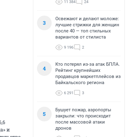
11 384
24
Освежают и делают моложе:
3
лучшие стрижки для женщин
после 40 — топ стильных
вариантов от стилиста
9 196
2
Кто потерял из-за атак БПЛА.
4
Рейтинг крупнейших
продавцов маркетплейсов из
Байкальского региона
6 291
3
Бушует пожар, аэропорты
5
закрыли: что происходит
,6
после массовой атаки
дронов
а» и
тельство