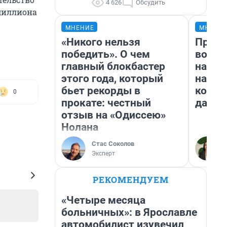
4 626
Обсудить
 миллиона
МНЕНИЕ
МНЕНИ
«Никого нельзя
Прода
победить». О чем
возьм
главный блокбастер
нам г
этого года, который
налог
бьет рекорды в
косне
0
прокате: честный
даже 
отзыв на «Одиссею»
Нолана
Стас Соколов
Эксперт
РЕКОМЕНДУЕМ
«Четыре месяца
больничных»: в Ярославле
автомобилист изувечил