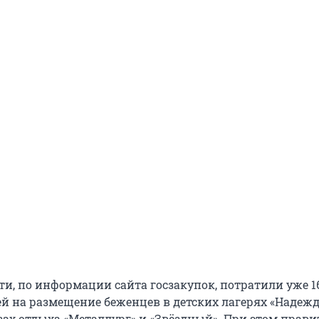
и, по информации сайта госзакупок, потратили уже 16
й на размещение беженцев в детских лагерях «Надежд
зах отдыха «Металлург» и «Звёздный». При этом прави