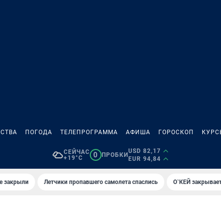
СТВА
ПОГОДА
ТЕЛЕПРОГРАММА
АФИША
ГОРОСКОП
КУРС
USD 82,17
СЕЙЧАС
0
ПРОБКИ
+19°C
EUR 94,84
е закрыли
Летчики пропавшего самолета спаслись
О`КЕЙ закрывает