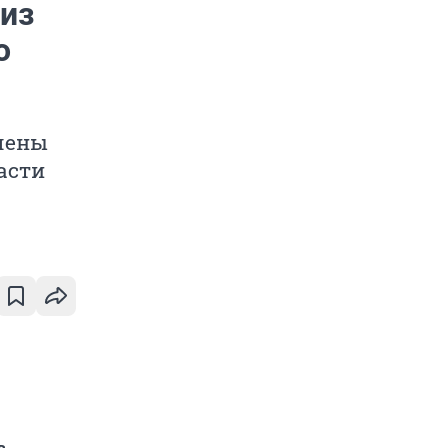
из
о
лены
асти
в