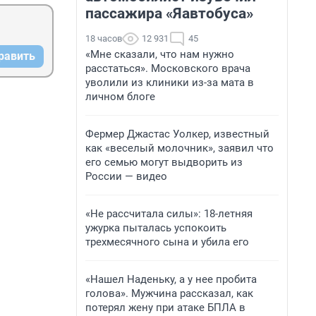
пассажира «Яавтобуса»
18 часов
12 931
45
«Мне сказали, что нам нужно
равить
расстаться». Московского врача
уволили из клиники из-за мата в
личном блоге
Фермер Джастас Уолкер, известный
как «веселый молочник», заявил что
его семью могут выдворить из
России — видео
«Не рассчитала силы»: 18-летняя
ужурка пыталась успокоить
трехмесячного сына и убила его
«Нашел Наденьку, а у нее пробита
голова». Мужчина рассказал, как
потерял жену при атаке БПЛА в