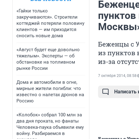
Беженце
«Гайки только
пунктов 
закручиваются». Строители
коттеджей потеряли половину
Москвы
клиентов — им приходится
сносить новые дома
Беженцы с 
«Август будет еще довольно
из пунктов
тяжелым». Эксперты — об
из-за отсут
обстановке на топливном
рынке России
7 октября 2014, 08:58
Дома и автомобили в огне,
мирные жители погибли: что
Написать
известно о налетах дронов на
Россию
«Колобок» собрал 100 млн за
два дня проката, но фанаты
Человека-паука объявили ему
войну. Разбираемся в
Беженцы с Укра