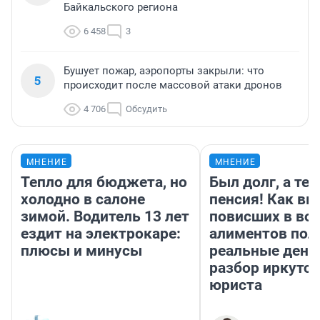
Байкальского региона
6 458
3
Бушует пожар, аэропорты закрыли: что
5
происходит после массовой атаки дронов
4 706
Обсудить
МНЕНИЕ
МНЕНИЕ
Тепло для бюджета, но
Был долг, а те
холодно в салоне
пенсия! Как вм
зимой. Водитель 13 лет
повисших в во
ездит на электрокаре:
алиментов пол
плюсы и минусы
реальные день
разбор иркутск
юриста