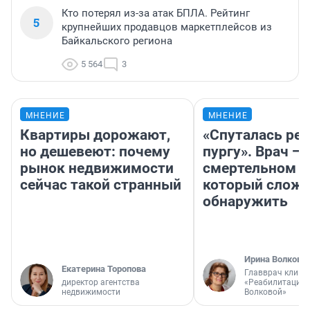
Кто потерял из-за атак БПЛА. Рейтинг
5
крупнейших продавцов маркетплейсов из
Байкальского региона
5 564
3
МНЕНИЕ
МНЕНИЕ
Квартиры дорожают,
«Спуталась реч
но дешевеют: почему
пургу». Врач — 
рынок недвижимости
смертельном д
сейчас такой странный
который слож
обнаружить
Ирина Волкова
Екатерина Торопова
Главврач клини
директор агентства
«Реабилитация 
недвижимости
Волковой»