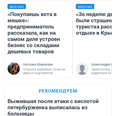
МНЕНИЕ
МНЕНИЕ
«Покупаешь кота в
«За неделю две
мешке»:
были страшные
предприниматель
туристка расск
рассказала, как на
отдыхе в Крым
самом деле устроен
бизнес со складами
дешевых товаров
Наталья Шорохова
Александра Ис
Открыла кофейную точку на
заместитель гл
деньги соцразвития
редактора 63.RU
РЕКОМЕНДУЕМ
Выжившая после атаки с кислотой
петербурженка выписалась из
больницы