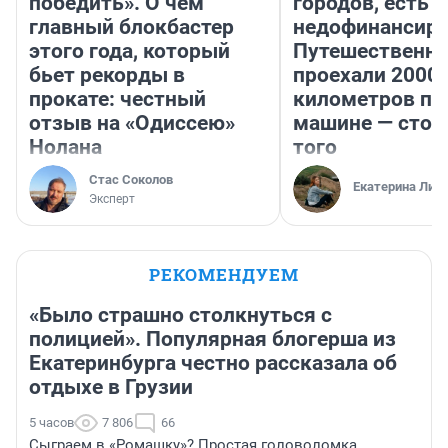
победить». О чем
городов, есть
главный блокбастер
недофинансиро
этого года, который
Путешественн
бьет рекорды в
проехали 2000
прокате: честный
километров по 
отзыв на «Одиссею»
машине — стои
Нолана
того
Стас Соколов
Екатерина Лит
Эксперт
РЕКОМЕНДУЕМ
«Было страшно столкнуться с
полицией». Популярная блогерша из
Екатеринбурга честно рассказала об
отдыхе в Грузии
5 часов
7 806
66
Сыграем в «Ромашку»? Простая головоломка,