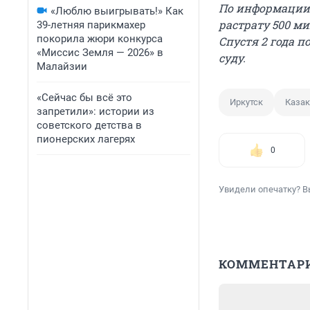
По информации 
«Люблю выигрывать!» Как
растрату 500 м
39-летняя парикмахер
покорила жюри конкурса
Спустя 2 года 
«Миссис Земля — 2026» в
суду.
Малайзии
«Сейчас бы всё это
Иркутск
Казак
запретили»: истории из
советского детства в
пионерских лагерях
0
Увидели опечатку? В
КОММЕНТАР