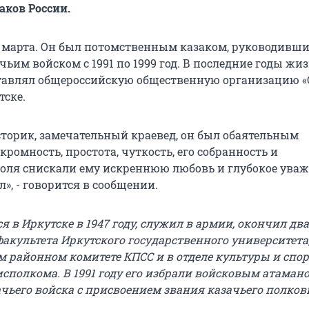
аков России.
 марта. Он был потомственным казаком, руководивш
ьим войском с 1991 по 1999 год. В последние годы жи
тавлял общероссийскую общественную организацию «
тске.
торик, замечательный краевед, он был обаятельным
скромность, простота, чуткость, его собранность и
оля снискали ему искреннюю любовь и глубокое ува
ал», - говорится в сообщении.
 в Иркутске в 1947 году, служил в армии, окончил два
акультета Иркутского государственного университета
 районном комитете КПСС и в отделе культуры и спор
исполкома. В 1991 году его избрали войсковым атаман
ачьего войска с присвоением звания казачьего полков