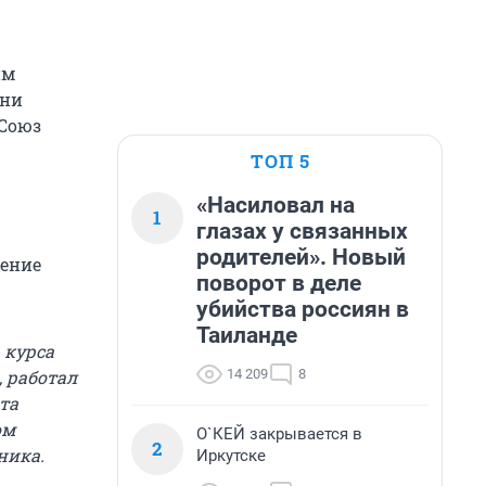
им
зни
Союз
ТОП 5
«Насиловал на
1
глазах у связанных
родителей». Новый
жение
поворот в деле
убийства россиян в
Таиланде
 курса
14 209
8
, работал
та
ом
О`КЕЙ закрывается в
2
ника.
Иркутске