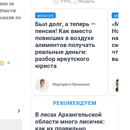
4 910
Обсудить
ана за
бласти.
МНЕНИЕ
МНЕНИ
ровали по
Был долг, а теперь —
«Мы в
пенсия! Как вместо
Нолан
повисших в воздухе
настр
алиментов получать
смотр
реальные деньги:
чтобы
разбор иркутского
выгля
0
юриста
Маргарита Ярошенко
РЕКОМЕНДУЕМ
В лесах Архангельской
области много лисичек:
как их правильно