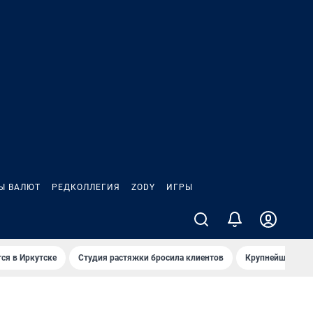
Ы ВАЛЮТ
РЕДКОЛЛЕГИЯ
ZODY
ИГРЫ
ся в Иркутске
Студия растяжки бросила клиентов
Крупнейшие про