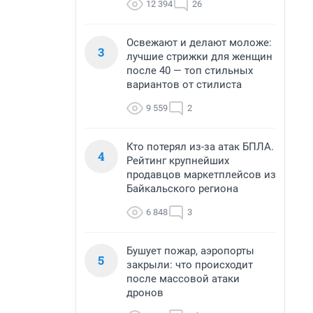
12 394
26
Освежают и делают моложе:
3
лучшие стрижки для женщин
после 40 — топ стильных
вариантов от стилиста
9 559
2
Кто потерял из-за атак БПЛА.
4
Рейтинг крупнейших
продавцов маркетплейсов из
Байкальского региона
6 848
3
Бушует пожар, аэропорты
5
закрыли: что происходит
после массовой атаки
дронов