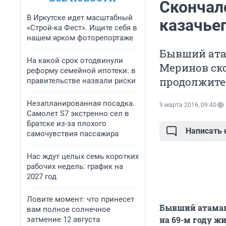
Скончал
В Иркутске идет масштабный
казачье
«Строй-ка Фест». Ищите себя в
нашем ярком фоторепортаже
Бывший ата
На какой срок отодвинули
Меринов ско
реформу семейной ипотеки: в
продолжите
правительстве назвали риски
Незапланированная посадка.
9 марта 2016, 09:40
Самолет S7 экстренно сел в
Братске из-за плохого
Написать
самочувствия пассажира
Нас ждут целых семь коротких
рабочих недель: график на
2027 год
Ловите момент: что принесет
Бывший атаман
вам полное солнечное
на 69-м году ж
затмение 12 августа