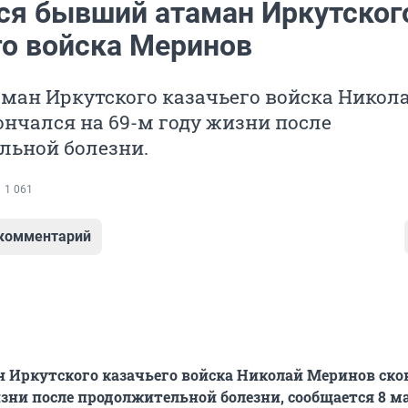
ся бывший атаман Иркутског
го войска Меринов
ман Иркутского казачьего войска Никол
нчался на 69-м году жизни после
льной болезни.
1 061
 комментарий
 Иркутского казачьего войска Николай Меринов ско
изни после продолжительной болезни, сообщается 8 м