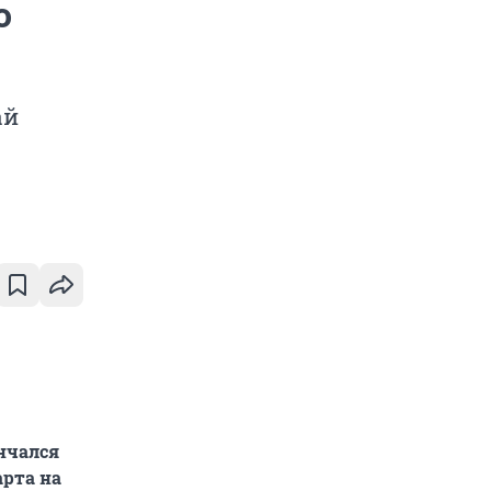
о
ай
нчался
арта на