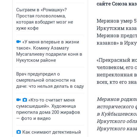
сайте Союза каз
Сыграем в «Ромашку»?
Простая головоломка,
Меринов умер 5
которая взбодрит мозг не
Иркутским казач
хуже кофе
Меринов предс
«У меня впервые в жизни
казаков» в Ирку
такое». Комику Азамату
Мусагалиеву подарили коня в
«Прекрасный ис
Нукутском районе
человеком, его 
Врач предупредил о
непреклонная в
смертельной опасности на
всех, кто его зн
даче: что нельзя делать в саду
Меринов родился
«Кто-то считает меня
исторического ф
сумасшедшей». Художница
приютила дома 200 жирафов
в Куйбышевском
— фото и видео
Иркутского обл
Иркутского каз
Как снимают детективный