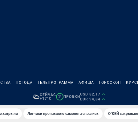
СТВА
ПОГОДА
ТЕЛЕПРОГРАММА
АФИША
ГОРОСКОП
КУРС
USD 82,17
СЕЙЧАС
2
ПРОБКИ
+17°C
EUR 94,84
е закрыли
Летчики пропавшего самолета спаслись
О`КЕЙ закрывает