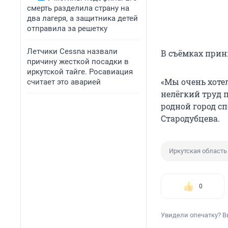
смерть разделила страну на
два лагеря, а защитника детей
отправила за решетку
Летчики Cessna назвали
В съёмках прин
причину жесткой посадки в
иркутской тайге. Росавиация
«Мы очень хоте
считает это аварией
нелёгкий труд п
родной город с
Стародубцева.
Иркутская область
0
Увидели опечатку? В