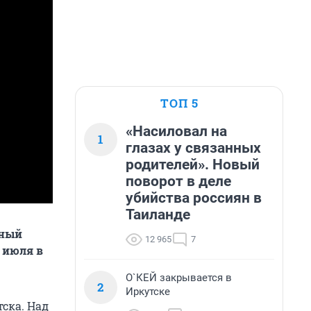
ТОП 5
«Насиловал на
1
глазах у связанных
родителей». Новый
поворот в деле
убийства россиян в
Таиланде
ьный
12 965
7
 июля в
О`КЕЙ закрывается в
2
Иркутске
ска. Над