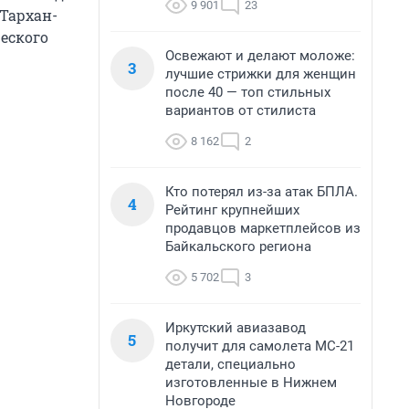
9 901
23
«Тархан-
еского
Освежают и делают моложе:
3
лучшие стрижки для женщин
после 40 — топ стильных
вариантов от стилиста
8 162
2
Кто потерял из-за атак БПЛА.
4
Рейтинг крупнейших
продавцов маркетплейсов из
Байкальского региона
5 702
3
Иркутский авиазавод
5
получит для самолета МС-21
детали, специально
изготовленные в Нижнем
Новгороде