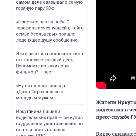
самом деле связывало самую
горячую пару 90-х
«Простите нас за всё». С
телефона исчезнувшей в тайге
семьи Усольцевых пришло
леденящее душу сообщение
Эти фразы из советского кино
вы говорите каждый день.
Вспомните из каких они
фильмов? — тест
«Ну вот и всё»: звезда
«Дома-2» развелась с
молодым мужем
Жители Иркутс
видеоклип в че
Иркутянина лишили
пресс-службе Г
водительских прав — он купил
поддельное удостоверение по
почте и опять попался
Видео снималос
экипажу ДПС