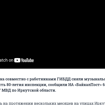
ка совместно с работниками ГИБДД сняли музыкал
сть 80-летия инспекции, сообщили ИА «БайкалПост» 6
У МВД по Иркутской области.
ь на протяжении нескольких месяцев на улицах Иркут