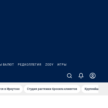
Ы ВАЛЮТ
РЕДКОЛЛЕГИЯ
ZODY
ИГРЫ
ся в Иркутске
Студия растяжки бросила клиентов
Крупнейшие про