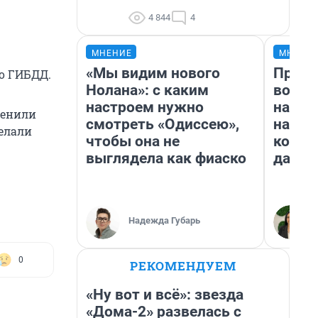
4 844
4
МНЕНИЕ
МНЕНИ
«Мы видим нового
Прода
о ГИБДД.
Нолана»: с каким
возьм
настроем нужно
нам г
ценили
смотреть «Одиссею»,
налог
делали
чтобы она не
косне
выглядела как фиаско
даже 
Надежда Губарь
0
РЕКОМЕНДУЕМ
«Ну вот и всё»: звезда
«Дома-2» развелась с