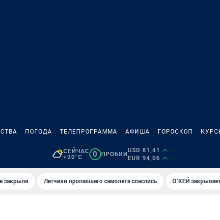
СТВА
ПОГОДА
ТЕЛЕПРОГРАММА
АФИША
ГОРОСКОП
КУРС
USD 81,41
СЕЙЧАС
0
ПРОБКИ
+20°C
EUR 94,06
е закрыли
Летчики пропавшего самолета спаслись
О`КЕЙ закрывает