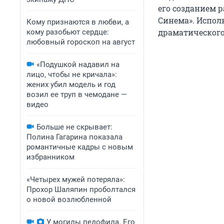
его созданием 
Синема». Испол
Кому признаются в любви, а
драматического
кому разобьют сердце:
любовный гороскоп на август
«Подушкой надавил на
лицо, чтобы не кричала»:
жених убил модель и год
возил ее труп в чемодане —
видео
Больше не скрывает:
Полина Гагарина показала
романтичные кадры с новым
избранником
«Четырех мужей потеряла»:
Прохор Шаляпин проболтался
о новой возлюбленной
У могилы педофила. Его