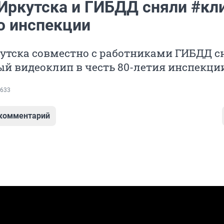
Иркутска и ГИБДД сняли #кли
ю инспекции
утска совместно с работниками ГИБДД с
й видеоклип в честь 80-летия инспекции
633
 комментарий