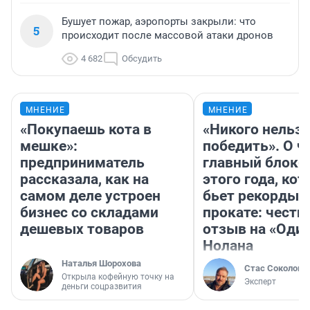
Бушует пожар, аэропорты закрыли: что
5
происходит после массовой атаки дронов
4 682
Обсудить
МНЕНИЕ
МНЕНИЕ
«Покупаешь кота в
«Никого нельз
мешке»:
победить». О ч
предприниматель
главный блокб
рассказала, как на
этого года, ко
самом деле устроен
бьет рекорды 
бизнес со складами
прокате: честн
дешевых товаров
отзыв на «Оди
Нолана
Наталья Шорохова
Стас Соколов
Открыла кофейную точку на
Эксперт
деньги соцразвития