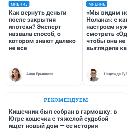
МНЕНИЕ
МНЕНИЕ
Как вернуть деньги
«Мы видим нов
после закрытия
Нолана»: с как
ипотеки? Эксперт
настроем нужн
назвала способ, о
смотреть «Оди
котором знают далеко
чтобы она не
не все
выглядела как
Анна Ермакова
Надежда Губар
РЕКОМЕНДУЕМ
Кишечник был собран в гармошку: в
Югре кошечка с тяжелой судьбой
ищет новый дом — ее история