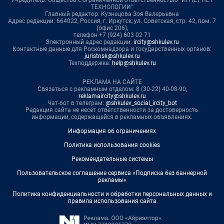
Учредитель: Общество с ограниченной ответственностью "ИНТЕРНЕТ
ТЕХНОЛОГИИ"
Главный редактор: Кузнецова Зоя Валерьевна
Адрес редакции: 664022, Россия, г. Иркутск, ул. Советская, стр. 42, пом. 7
(офис 206),
телефон +7 (924) 603 02 71
Электронный адрес редакции:
ircity@shkulev.ru
Контактные данные для Роскомнадзора и государственных органов:
juristnsk@shkulev.ru
Техподдержка:
help@shkulev.ru
РЕКЛАМА НА САЙТЕ
Связаться с рекламным отделом: 8 (30-22) 40-08-90,
reklamaircity@shkulev.ru
Чат-бот в телеграм:
@shkulev_social_ircity_bot
Редакция сайта не несет ответственности за достоверность
информации, содержащейся в рекламных объявлениях.
Информация об ограничениях
Политика использования cookies
Рекомендательные системы
Пользовательское соглашение сервиса «Подписка без баннерной
рекламы»
Политика конфиденциальности и обработки персональных данных и
правила использования сайта