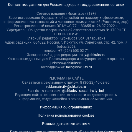
Контактные данные для Роскомнадзора и государственных органов
Сетевое издание «Ирсити.ру» (18+)
Зарегистрировано Федеральной службой по надзору в сфере связи,
информационных технологий и массовых коммуникаций (Роскомнадзор)
Регистрационный номер ЭЛ № ФС 77 – 83655 от 26.07.2022 г.
Учредитель: Общество с ограниченной ответственностью "ИНТЕРНЕТ
ТЕХНОЛОГИИ"
Главный редактор: Кузнецова Зоя Валерьевна
Адрес редакции: 664022, Россия, г. Иркутск, ул. Советская, стр. 42, пом. 7
(офис 206),
телефон +7 (924) 603 02 71
Электронный адрес редакции:
ircity@shkulev.ru
Контактные данные для Роскомнадзора и государственных органов:
juristnsk@shkulev.ru
Техподдержка:
help@shkulev.ru
РЕКЛАМА НА САЙТЕ
Связаться с рекламным отделом: 8 (30-22) 40-08-90,
reklamaircity@shkulev.ru
Чат-бот в телеграм:
@shkulev_social_ircity_bot
Редакция сайта не несет ответственности за достоверность
информации, содержащейся в рекламных объявлениях.
Информация об ограничениях
Политика использования cookies
Рекомендательные системы
Пользовательское соглашение сервиса «Подписка без баннерной