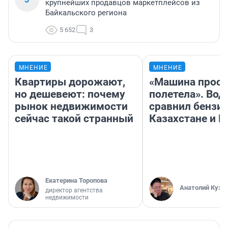
крупнейших продавцов маркетплейсов из
Байкальского региона
5 652
3
МНЕНИЕ
МНЕНИЕ
Квартиры дорожают,
«Машина прост
но дешевеют: почему
полетела». Вод
рынок недвижимости
сравнил бензин
сейчас такой странный
Казахстане и Р
Екатерина Торопова
Анатолий Кузн
директор агентства
недвижимости