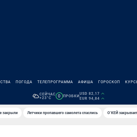
СТВА
ПОГОДА
ТЕЛЕПРОГРАММА
АФИША
ГОРОСКОП
КУРС
USD 82,17
СЕЙЧАС
0
ПРОБКИ
+23°C
EUR 94,84
е закрыли
Летчики пропавшего самолета спаслись
О`КЕЙ закрывает