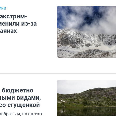
ТИИ
экстрим-
енили из-за
Саянах
к бюджетно
тными видами,
 со сгущенкой
обраться, но он того