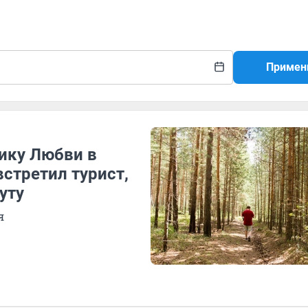
Примен
ику Любви в
стретил турист,
уту
я