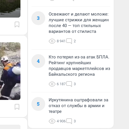
Освежают и делают моложе:
3
лучшие стрижки для женщин
после 40 — топ стильных
вариантов от стилиста
8 941
2
Кто потерял из-за атак БПЛА.
4
Рейтинг крупнейших
продавцов маркетплейсов из
Байкальского региона
6 187
3
Иркутянина оштрафовали за
5
отказ от службы в армии и
театре
4 906
3