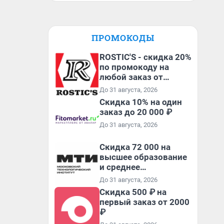
ПРОМОКОДЫ
ROSTIC'S - скидка 20%
по промокоду на
любой заказ от
3199₽!
До 31 августа, 2026
Скидка 10% на один
заказ до 20 000 ₽
До 31 августа, 2026
Скидка 72 000 на
высшее образование
и среднее
специальное
До 31 августа, 2026
образование в
Скидка 500 ₽ на
первый год обучения
первый заказ от 2000
₽