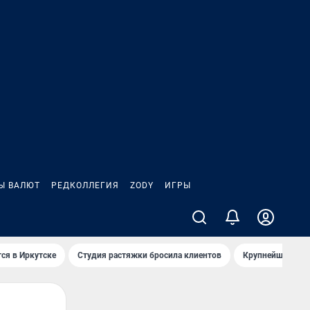
Ы ВАЛЮТ
РЕДКОЛЛЕГИЯ
ZODY
ИГРЫ
ся в Иркутске
Студия растяжки бросила клиентов
Крупнейшие про