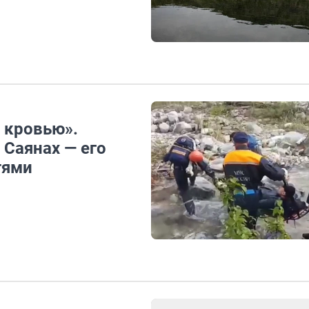
т кровью».
 Саянах — его
тями