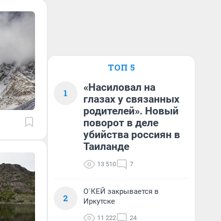
ТОП 5
«Насиловал на
1
глазах у связанных
родителей». Новый
поворот в деле
убийства россиян в
Таиланде
13 510
7
О`КЕЙ закрывается в
2
Иркутске
11 222
24