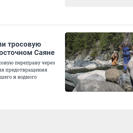
ли тросовую
Восточном Саяне
совую переправу через
ля предотвращения
ешего и водного