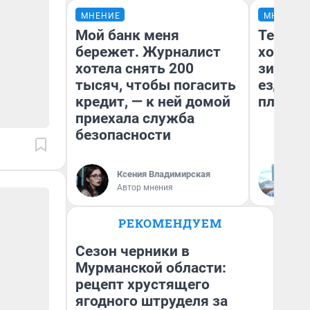
МНЕНИЕ
МНЕНИЕ
Мой банк меня
Тепло 
бережет. Журналист
холодн
хотела снять 200
зимой.
тысяч, чтобы погасить
ездит н
кредит, — к ней домой
плюсы 
приехала служба
безопасности
Ксения Владимирская
Д
Автор мнения
РЕКОМЕНДУЕМ
Сезон черники в
Мурманской области:
рецепт хрустящего
ягодного штруделя за