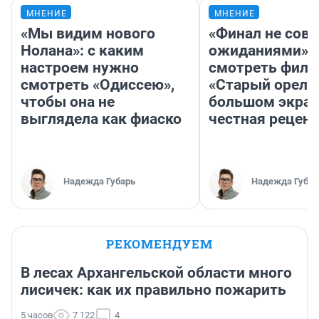
МНЕНИЕ
МНЕНИЕ
«Мы видим нового
«Финал не совп
Нолана»: с каким
ожиданиями»: 
настроем нужно
смотреть фил
смотреть «Одиссею»,
«Старый орел» 
чтобы она не
большом экран
выглядела как фиаско
честная рецен
Надежда Губарь
Надежда Губар
РЕКОМЕНДУЕМ
В лесах Архангельской области много
лисичек: как их правильно пожарить
5 часов
7 122
4