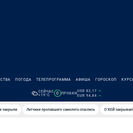
СТВА
ПОГОДА
ТЕЛЕПРОГРАММА
АФИША
ГОРОСКОП
КУРС
USD 82,17
СЕЙЧАС
0
ПРОБКИ
+19°C
EUR 94,84
е закрыли
Летчики пропавшего самолета спаслись
О`КЕЙ закрывает