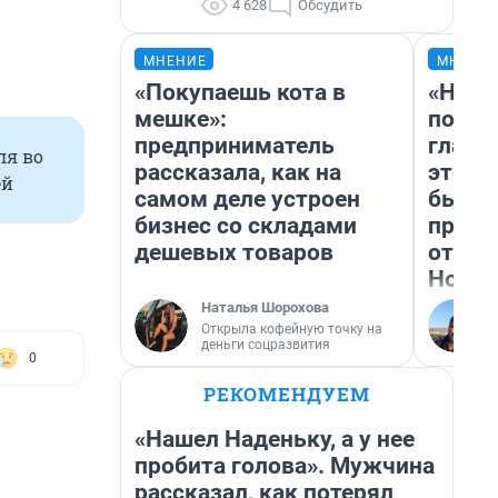
4 628
Обсудить
МНЕНИЕ
МНЕНИ
«Покупаешь кота в
«Нико
мешке»:
побед
предприниматель
главн
ля во
рассказала, как на
этого
ей
самом деле устроен
бьет 
бизнес со складами
прока
дешевых товаров
отзыв
Нолан
Наталья Шорохова
Открыла кофейную точку на
деньги соцразвития
0
РЕКОМЕНДУЕМ
«Нашел Наденьку, а у нее
пробита голова». Мужчина
рассказал, как потерял