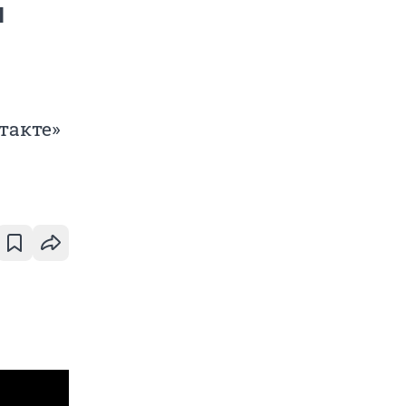
и
такте»