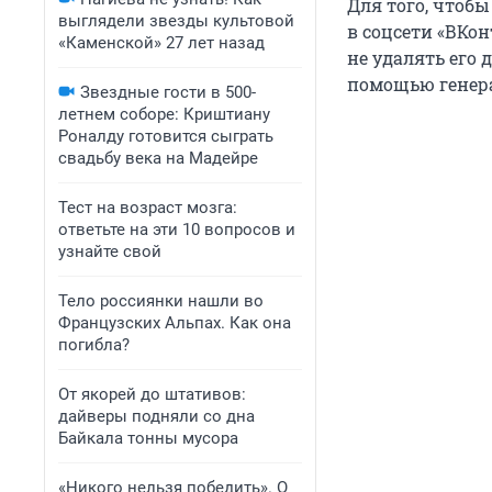
Для того, чтоб
выглядели звезды культовой
в соцсети «ВКон
«Каменской» 27 лет назад
не удалять его 
помощью генера
Звездные гости в 500-
летнем соборе: Криштиану
Роналду готовится сыграть
свадьбу века на Мадейре
Тест на возраст мозга:
ответьте на эти 10 вопросов и
узнайте свой
Тело россиянки нашли во
Французских Альпах. Как она
погибла?
От якорей до штативов:
дайверы подняли со дна
Байкала тонны мусора
«Никого нельзя победить». О