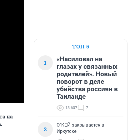
ТОП 5
«Насиловал на
1
глазах у связанных
родителей». Новый
поворот в деле
убийства россиян в
Таиланде
13 607
7
та на
.
О`КЕЙ закрывается в
2
Иркутске