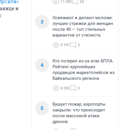
ИрСити»
11 392
24
ранице и
с
Освежают и делают моложе:
3
лучшие стрижки для женщин
после 40 — топ стильных
вариантов от стилиста
9 197
2
Кто потерял из-за атак БПЛА.
4
Рейтинг крупнейших
продавцов маркетплейсов из
Байкальского региона
6 292
3
Бушует пожар, аэропорты
5
закрыли: что происходит
после массовой атаки
дронов