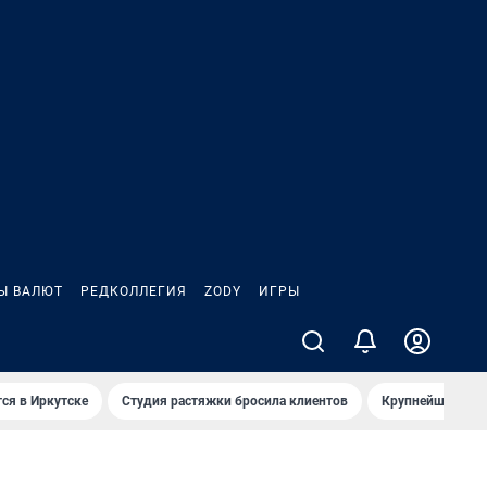
Ы ВАЛЮТ
РЕДКОЛЛЕГИЯ
ZODY
ИГРЫ
ся в Иркутске
Студия растяжки бросила клиентов
Крупнейшие про