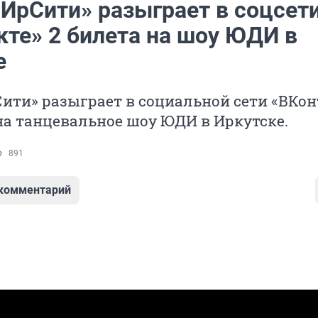
«ИрСити» разыграет в соцсет
кте» 2 билета на шоу ЮДИ в
е
ити» разыграет в социальной сети «ВКон
на танцевальное шоу ЮДИ в Иркутске.
891
 комментарий