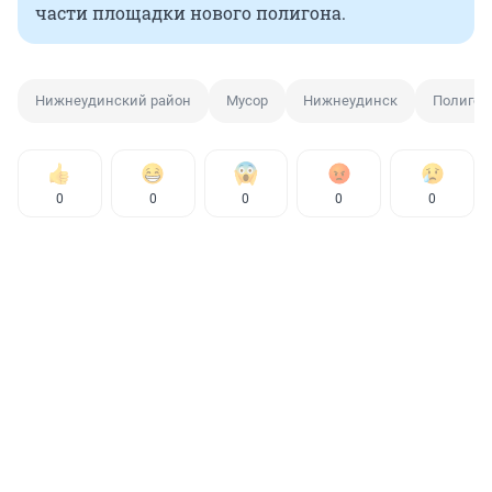
части площадки нового полигона.
Нижнеудинский район
Мусор
Нижнеудинск
Полигон
0
0
0
0
0