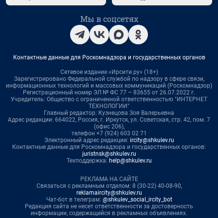
Мы в соцсетях
Контактные данные для Роскомнадзора и государственных органов
Сетевое издание «Ирсити.ру» (18+)
Зарегистрировано Федеральной службой по надзору в сфере связи,
информационных технологий и массовых коммуникаций (Роскомнадзор)
Регистрационный номер ЭЛ № ФС 77 – 83655 от 26.07.2022 г.
Учредитель: Общество с ограниченной ответственностью "ИНТЕРНЕТ
ТЕХНОЛОГИИ"
Главный редактор: Кузнецова Зоя Валерьевна
Адрес редакции: 664022, Россия, г. Иркутск, ул. Советская, стр. 42, пом. 7
(офис 206),
телефон +7 (924) 603 02 71
Электронный адрес редакции:
ircity@shkulev.ru
Контактные данные для Роскомнадзора и государственных органов:
juristnsk@shkulev.ru
Техподдержка:
help@shkulev.ru
РЕКЛАМА НА САЙТЕ
Связаться с рекламным отделом: 8 (30-22) 40-08-90,
reklamaircity@shkulev.ru
Чат-бот в телеграм:
@shkulev_social_ircity_bot
Редакция сайта не несет ответственности за достоверность
информации, содержащейся в рекламных объявлениях.