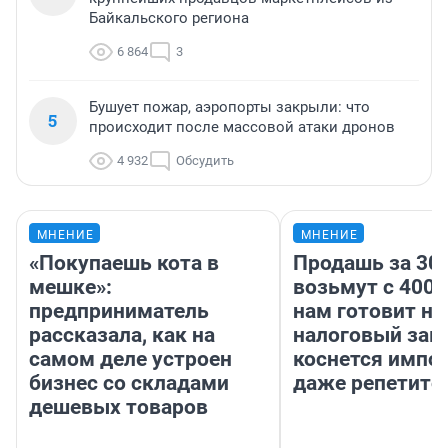
Байкальского региона
6 864
3
Бушует пожар, аэропорты закрыли: что
5
происходит после массовой атаки дронов
4 932
Обсудить
МНЕНИЕ
МНЕНИЕ
«Покупаешь кота в
Продашь за 300
мешке»:
возьмут с 4000
предприниматель
нам готовит н
рассказала, как на
налоговый зако
самом деле устроен
коснется импор
бизнес со складами
даже репетито
дешевых товаров