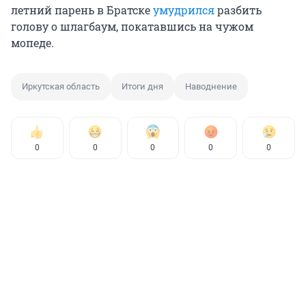
летний парень в Братске
умудрился
разбить
голову о шлагбаум, покатавшись на чужом
мопеде.
Иркутская область
Итоги дня
Наводнение
0
0
0
0
0