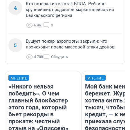
Кто потерял из-за атак БПЛА. Рейтинг
4
крупнейших продавцов маркетплейсов из
Байкальского региона
6 461
3
Бушует пожар, аэропорты закрыли: что
5
происходит после массовой атаки дронов
4 708
Обсудить
МНЕНИЕ
МНЕНИЕ
«Никого нельзя
Мой банк меня
победить». О чем
бережет. Журн
главный блокбастер
хотела снять 2
этого года, который
тысяч, чтобы п
бьет рекорды в
кредит, — к не
прокате: честный
приехала служ
отзыв на «Одиссею»
безопасности