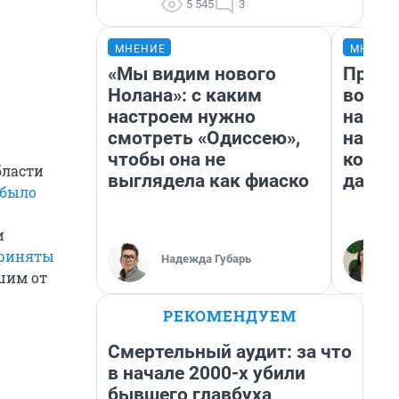
5 545
3
МНЕНИЕ
МНЕНИ
«Мы видим нового
Прода
Нолана»: с каким
возьм
настроем нужно
нам г
смотреть «Одиссею»,
налог
чтобы она не
косне
бласти
выглядела как фиаско
даже 
было
и
риняты
Надежда Губарь
шим от
РЕКОМЕНДУЕМ
Смертельный аудит: за что
в начале 2000-х убили
бывшего главбуха