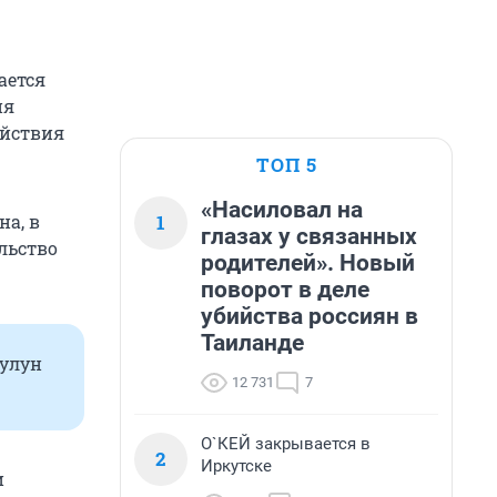
ается
ия
ействия
ТОП 5
«Насиловал на
1
на, в
глазах у связанных
льство
родителей». Новый
поворот в деле
убийства россиян в
Таиланде
Тулун
12 731
7
О`КЕЙ закрывается в
2
Иркутске
и