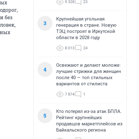
ных
9 328
23
одорог,
и без
Крупнейшая угольная
3
ловек,
генерация в стране. Новую
ТЭЦ построят в Иркутской
нных
области в 2028 году
8 013
24
Освежают и делают моложе:
4
лучшие стрижки для женщин
после 40 — топ стильных
вариантов от стилиста
7 874
1
Кто потерял из-за атак БПЛА.
5
Рейтинг крупнейших
продавцов маркетплейсов из
Байкальского региона