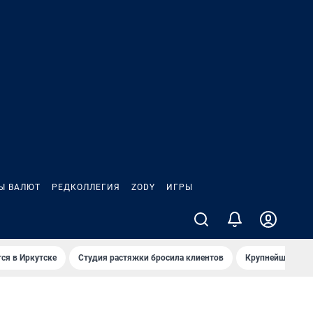
Ы ВАЛЮТ
РЕДКОЛЛЕГИЯ
ZODY
ИГРЫ
ся в Иркутске
Студия растяжки бросила клиентов
Крупнейшие про