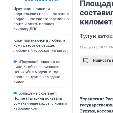
Площадь
Иркутянина лишили
состави
водительских прав — он купил
поддельное удостоверение по
километ
почте и опять попался
экипажу ДПС
Тулун затоп
Кому признаются в любви, а
кому разобьют сердце:
13 августа 2019, 11:13
любовный гороскоп на август
Написать
«Подушкой надавил на
лицо, чтобы не кричала»:
жених убил модель и год
возил ее труп в чемодане —
видео
Больше не скрывает:
Полина Гагарина показала
Управление Рос
романтичные кадры с новым
государственн
избранником
Тулуне, котора