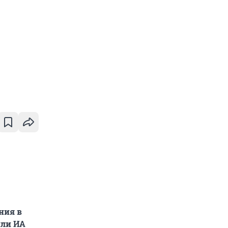
ния в
или ИА