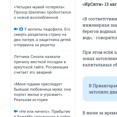
«ИрСити» 13 авг
«Четырех мужей потеряла»:
Прохор Шаляпин проболтался
о новой возлюбленной
«В соответствии
инженерная защ
У могилы педофила. Его
берегов водных
смерть разделила страну на
вод», - говорит
два лагеря, а защитника детей
отправила за решетку
При этом если з
Летчики Cessna назвали
зонах затоплен
причину жесткой посадки в
капитальных об
иркутской тайге. Росавиация
считает это аварией
«Меня годами преследует
В Приангарье
бывшая любовница мужа: она
затопило дв
портит жилье и угрожает».
Реальная история
«Не ели ничего». Прибытие
В июне за врем
в Бодайбо спасенного в тайге