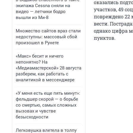
оказались подт
экипажа Cessna сняли на
участков, 49 со
видео — летчики бодро
повреждено 22 
вышли из Ми-8
вести. Пострад
однако цифра м
Множество сайтов враз стали
недоступны: массовый сбой
пунктов.
произошел в Рунете
«Макс» бесит и ничего
непонятно? На
«Медиамастерской» 28 августа
разберем, как работать с
аналитикой в мессенджере
«У меня есть еще пять минут»:
фельдшер скорой — о борьбе
со смертью, самых сложных
вызовах и чувстве
безысходности
Легковушка влетела в толпу