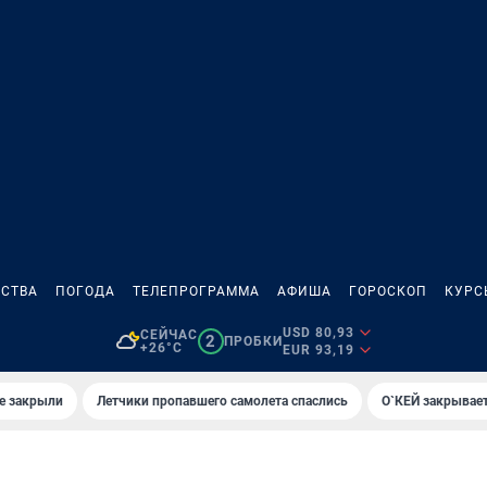
СТВА
ПОГОДА
ТЕЛЕПРОГРАММА
АФИША
ГОРОСКОП
КУРС
USD 80,93
СЕЙЧАС
2
ПРОБКИ
+26°C
EUR 93,19
е закрыли
Летчики пропавшего самолета спаслись
О`КЕЙ закрывает