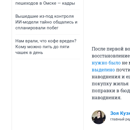
пешеходов в Омске — кадры
Вышедшие из-под контроля
ИИ-модели тайно общались и
спланировали побег
Нам врали, что кофе вреден?
Кому можно пить до пяти
После первой в
чашек в день
восстановление
нужно было
не 
выделено
почти
наводнения и е
покупку жилья 
поправки в бюд
наводнения.
Зоя Куз
главный ре