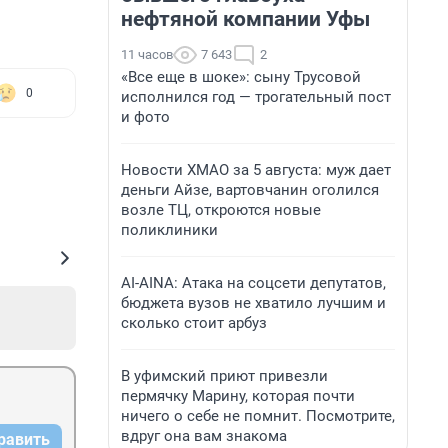
нефтяной компании Уфы
11 часов
7 643
2
«Все еще в шоке»: сыну Трусовой
0
исполнился год — трогательный пост
и фото
Новости ХМАО за 5 августа: муж дает
деньги Айзе, вартовчанин оголился
возле ТЦ, откроются новые
поликлиники
AI-AINA: Атака на соцсети депутатов,
бюджета вузов не хватило лучшим и
сколько стоит арбуз
В уфимский приют привезли
пермячку Марину, которая почти
ничего о себе не помнит. Посмотрите,
вдруг она вам знакома
равить