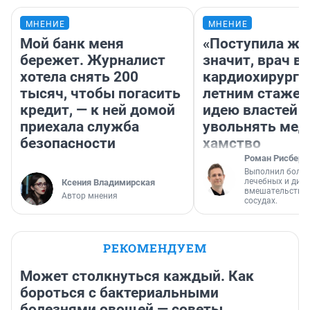
МНЕНИЕ
МНЕНИЕ
Мой банк меня
«Поступила жа
бережет. Журналист
значит, врач в
хотела снять 200
кардиохирург с
тысяч, чтобы погасить
летним стажем
кредит, — к ней домой
идею властей
приехала служба
увольнять мед
безопасности
хамство
Роман Рисберг
Выполнил более
лечебных и диа
Ксения Владимирская
вмешательств н
Автор мнения
сосудах.
РЕКОМЕНДУЕМ
Может столкнуться каждый. Как
бороться с бактериальными
болезнями овощей — советы