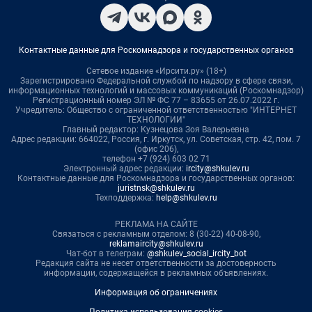
Контактные данные для Роскомнадзора и государственных органов
Сетевое издание «Ирсити.ру» (18+)
Зарегистрировано Федеральной службой по надзору в сфере связи,
информационных технологий и массовых коммуникаций (Роскомнадзор)
Регистрационный номер ЭЛ № ФС 77 – 83655 от 26.07.2022 г.
Учредитель: Общество с ограниченной ответственностью "ИНТЕРНЕТ
ТЕХНОЛОГИИ"
Главный редактор: Кузнецова Зоя Валерьевна
Адрес редакции: 664022, Россия, г. Иркутск, ул. Советская, стр. 42, пом. 7
(офис 206),
телефон +7 (924) 603 02 71
Электронный адрес редакции:
ircity@shkulev.ru
Контактные данные для Роскомнадзора и государственных органов:
juristnsk@shkulev.ru
Техподдержка:
help@shkulev.ru
РЕКЛАМА НА САЙТЕ
Связаться с рекламным отделом: 8 (30-22) 40-08-90,
reklamaircity@shkulev.ru
Чат-бот в телеграм:
@shkulev_social_ircity_bot
Редакция сайта не несет ответственности за достоверность
информации, содержащейся в рекламных объявлениях.
Информация об ограничениях