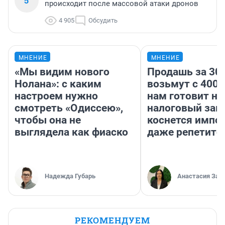
5
происходит после массовой атаки дронов
4 905
Обсудить
МНЕНИЕ
МНЕНИЕ
«Мы видим нового
Продашь за 300
Нолана»: с каким
возьмут с 4000
настроем нужно
нам готовит н
смотреть «Одиссею»,
налоговый зако
чтобы она не
коснется импор
выглядела как фиаско
даже репетито
Надежда Губарь
Анастасия Зав
РЕКОМЕНДУЕМ