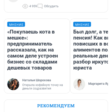
4 959
Обсудить
МНЕНИЕ
МНЕНИЕ
«Покупаешь кота в
Был долг, а те
мешке»:
пенсия! Как вм
предприниматель
повисших в во
рассказала, как на
алиментов пол
самом деле устроен
реальные день
бизнес со складами
разбор иркутск
дешевых товаров
юриста
Наталья Шорохова
Маргарита Яро
Открыла кофейную точку на
деньги соцразвития
РЕКОМЕНДУЕМ