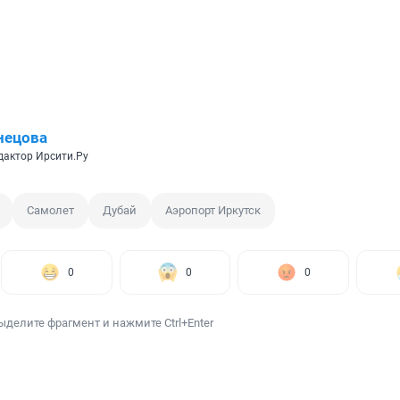
нецова
дактор Ирсити.Ру
Самолет
Дубай
Аэропорт Иркутск
0
0
0
ыделите фрагмент и нажмите Ctrl+Enter