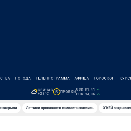
СТВА
ПОГОДА
ТЕЛЕПРОГРАММА
АФИША
ГОРОСКОП
КУРС
USD 81,41
СЕЙЧАС
5
ПРОБКИ
+28°C
EUR 94,06
е закрыли
Летчики пропавшего самолета спаслись
О`КЕЙ закрывает