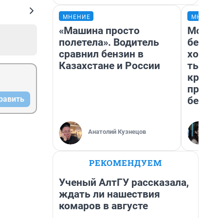
МНЕНИЕ
МНЕНИ
«Машина просто
Мой б
полетела». Водитель
береж
сравнил бензин в
хотел
Казахстане и России
тысяч
креди
приех
равить
безоп
Анатолий Кузнецов
РЕКОМЕНДУЕМ
Ученый АлтГУ рассказала,
ждать ли нашествия
комаров в августе