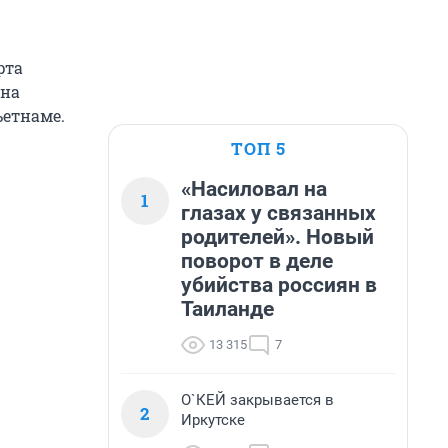
рта
 на
ьетнаме.
ТОП 5
«Насиловал на
1
глазах у связанных
родителей». Новый
поворот в деле
убийства россиян в
Таиланде
13 315
7
О`КЕЙ закрывается в
2
Иркутске