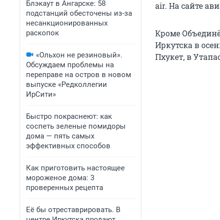
Блэкаут в Ангарске: 58
аir. На сайте а
подстанций обесточены из-за
несанкционированных
Кроме Объединё
раскопок
Иркутска в осе
«Ольхон не резиновый».
Пхукет, в Утапа
Обсуждаем проблемы на
переправе на остров в новом
выпуске «Редколлегии
ИрСити»
Быстро покраснеют: как
соспеть зеленые помидоры
дома — пять самых
эффективных способов
Как приготовить настоящее
мороженое дома: 3
проверенных рецепта
Её бы отреставрировать. В
центре Иркутска продают