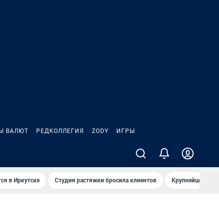
Ы ВАЛЮТ
РЕДКОЛЛЕГИЯ
ZODY
ИГРЫ
ся в Иркутске
Студия растяжки бросила клиентов
Крупнейшие про