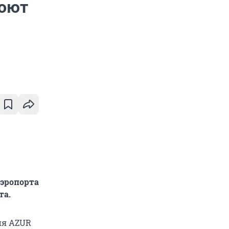
роют
аэропорта
та.
ия AZUR