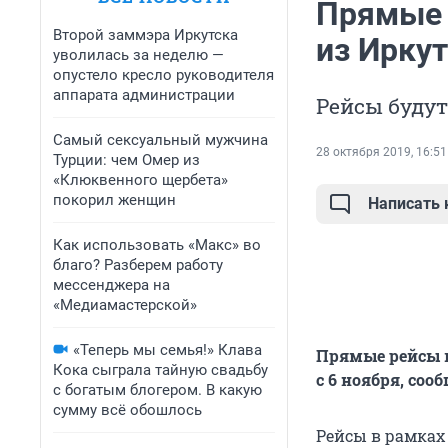
Прямые 
Второй заммэра Иркутска
из Иркут
уволилась за неделю —
опустело кресло руководителя
аппарата администрации
Рейсы будут
Самый сексуальный мужчина
28 октября 2019, 16:51
Турции: чем Омер из
«Клюквенного щербета»
покорил женщин
Написать
Как использовать «Макс» во
благо? Разберем работу
мессенджера на
«Медиамастерской»
«Теперь мы семья!» Клава
Прямые рейсы в
Кока сыграла тайную свадьбу
с 6 ноября, соо
с богатым блогером. В какую
сумму всё обошлось
Рейсы в рамках