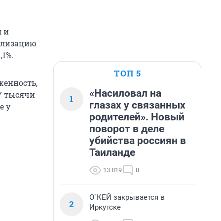
 и
тилизацию
,1%.
ТОП 5
женность,
«Насиловал на
,7 тысячи
1
глазах у связанных
е у
родителей». Новый
поворот в деле
убийства россиян в
Таиланде
13 819
8
О`КЕЙ закрывается в
2
Иркутске