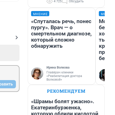
4 725
Обсудить
МНЕНИЕ
МНЕНИ
«Спуталась речь, понес
Мой б
пургу». Врач — о
береж
смертельном диагнозе,
хотел
который сложно
тысяч
обнаружить
креди
приех
безоп
Ирина Волкова
Главврач клиники
«Реабилитация доктора
Волковой»
равить
РЕКОМЕНДУЕМ
«Шрамы болят ужасно».
Екатеринбурженка,
которую облили кислотой