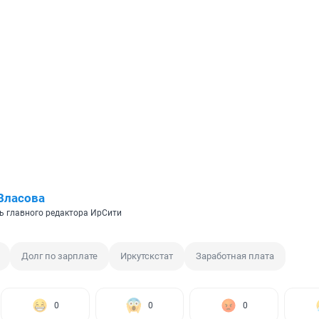
Власова
ь главного редактора ИрСити
Долг по зарплате
Иркутскстат
Заработная плата
0
0
0