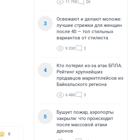
11 755
26
Освежают и делают моложе:
3
лучшие стрижки для женщин
после 40 — топ стильных
вариантов от стилиста
9 330
2
Кто потерял из-за атак БПЛА.
4
Рейтинг крупнейших
продавцов маркетплейсов из
Байкальского региона
6 480
3
Бушует пожар, аэропорты
5
закрыли: что происходит
после массовой атаки
дронов
0