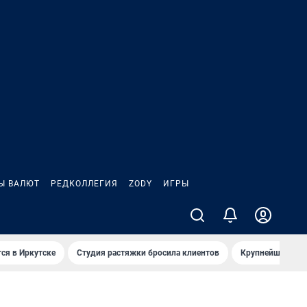
Ы ВАЛЮТ
РЕДКОЛЛЕГИЯ
ZODY
ИГРЫ
ся в Иркутске
Студия растяжки бросила клиентов
Крупнейшие про