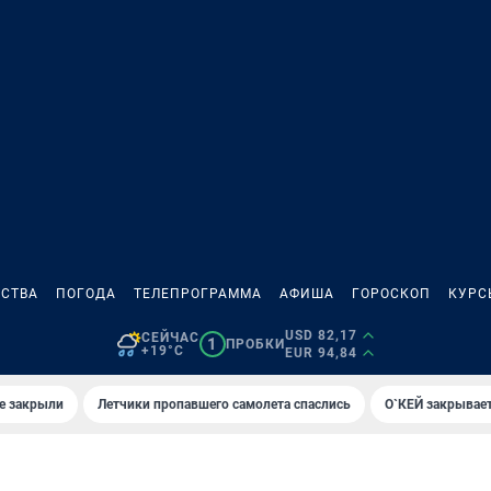
СТВА
ПОГОДА
ТЕЛЕПРОГРАММА
АФИША
ГОРОСКОП
КУРС
USD 82,17
СЕЙЧАС
1
ПРОБКИ
+19°C
EUR 94,84
е закрыли
Летчики пропавшего самолета спаслись
О`КЕЙ закрывает