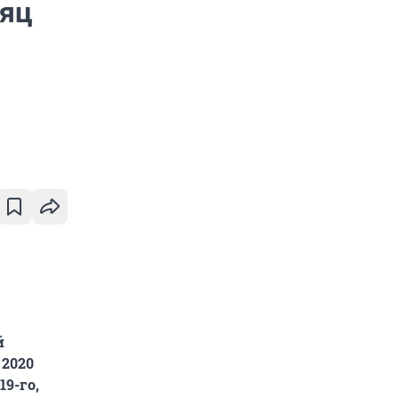
сяц
й
 2020
19-го,