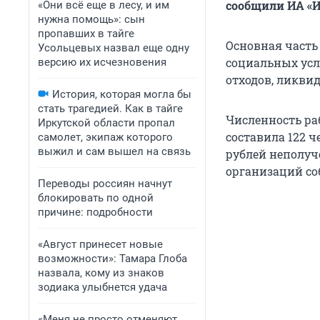
сообщили ИА «И
«Они всё еще в лесу, и им
нужна помощь»: сын
пропавших в тайге
Основная часть
Усольцевых назвал еще одну
социальных услу
версию их исчезновения
отходов, ликвид
История, которая могла бы
стать трагедией. Как в тайге
Численность ра
Иркутской области пропал
составила 122 ч
самолет, экипаж которого
выжил и сам вышел на связь
рублей неполуч
организаций со
Переводы россиян начнут
блокировать по одной
причине: подробности
«Август принесет новые
возможности»: Тамара Глоба
назвала, кому из знаков
зодиака улыбнется удача
«Меня не просто отменяют,