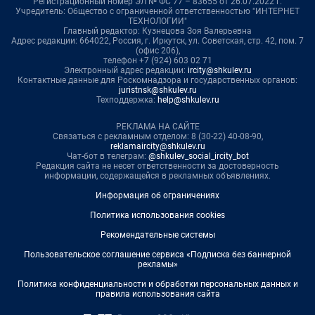
Регистрационный номер ЭЛ № ФС 77 – 83655 от 26.07.2022 г.
Учредитель: Общество с ограниченной ответственностью "ИНТЕРНЕТ
ТЕХНОЛОГИИ"
Главный редактор: Кузнецова Зоя Валерьевна
Адрес редакции: 664022, Россия, г. Иркутск, ул. Советская, стр. 42, пом. 7
(офис 206),
телефон +7 (924) 603 02 71
Электронный адрес редакции:
ircity@shkulev.ru
Контактные данные для Роскомнадзора и государственных органов:
juristnsk@shkulev.ru
Техподдержка:
help@shkulev.ru
РЕКЛАМА НА САЙТЕ
Связаться с рекламным отделом: 8 (30-22) 40-08-90,
reklamaircity@shkulev.ru
Чат-бот в телеграм:
@shkulev_social_ircity_bot
Редакция сайта не несет ответственности за достоверность
информации, содержащейся в рекламных объявлениях.
Информация об ограничениях
Политика использования cookies
Рекомендательные системы
Пользовательское соглашение сервиса «Подписка без баннерной
рекламы»
Политика конфиденциальности и обработки персональных данных и
правила использования сайта