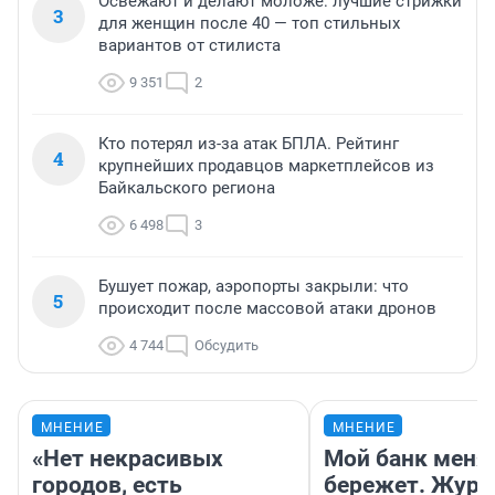
Освежают и делают моложе: лучшие стрижки
3
для женщин после 40 — топ стильных
вариантов от стилиста
9 351
2
Кто потерял из-за атак БПЛА. Рейтинг
4
крупнейших продавцов маркетплейсов из
Байкальского региона
6 498
3
Бушует пожар, аэропорты закрыли: что
5
происходит после массовой атаки дронов
4 744
Обсудить
МНЕНИЕ
МНЕНИЕ
«Нет некрасивых
Мой банк меня
городов, есть
бережет. Журн