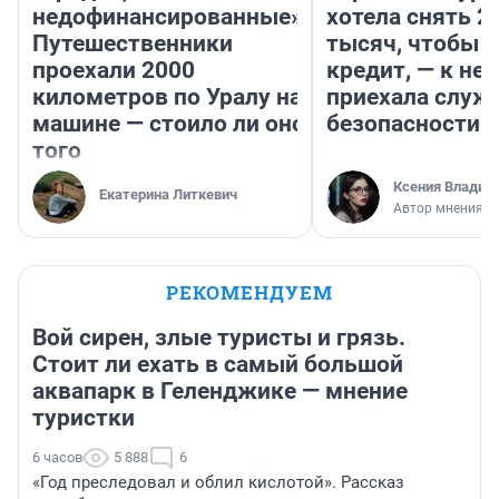
недофинансированные».
хотела снять 2
Путешественники
тысяч, чтобы п
проехали 2000
кредит, — к не
километров по Уралу на
приехала служ
машине — стоило ли оно
безопасности
того
Ксения Владим
Екатерина Литкевич
Автор мнения
РЕКОМЕНДУЕМ
Вой сирен, злые туристы и грязь.
Стоит ли ехать в самый большой
аквапарк в Геленджике — мнение
туристки
6 часов
5 888
6
«Год преследовал и облил кислотой». Рассказ