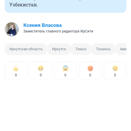
Узбекистан.
Ксения Власова
Заместитель главного редактора ИрСити
Иркутская область
Иркутск
Томск
Тюмень
Авиак
0
0
0
0
0