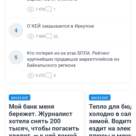
7 476
1
О`КЕЙ закрывается в Иркутске
4
7 060
22
Кто потерял из-за атак БПЛА. Рейтинг
5
крупнейших продавцов маркетплейсов из
Байкальского региона
5 272
3
МНЕНИЕ
МНЕНИЕ
Мой банк меня
Тепло для бюд
бережет. Журналист
холодно в сало
хотела снять 200
зимой. Водител
тысяч, чтобы погасить
ездит на элект
кредит, — к ней домой
плюсы и мину