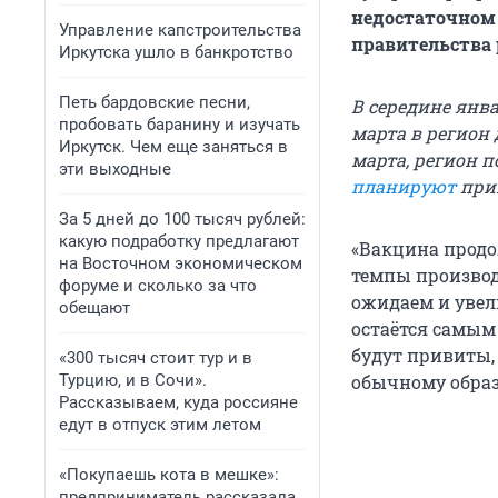
недостаточном 
Управление капстроительства
правительства 
Иркутска ушло в банкротство
Петь бардовские песни,
В середине янв
пробовать баранину и изучать
марта в регион
Иркутск. Чем еще заняться в
марта, регион п
эти выходные
планируют
прив
За 5 дней до 100 тысяч рублей:
какую подработку предлагают
«Вакцина продол
на Восточном экономическом
темпы производ
форуме и сколько за что
ожидаем и увел
обещают
остаётся самым
будут привиты,
«300 тысяч стоит тур и в
Турцию, и в Сочи».
обычному образу
Рассказываем, куда россияне
едут в отпуск этим летом
«Покупаешь кота в мешке»:
предприниматель рассказала,