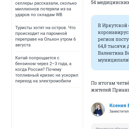
54 медицинских
селлеры рассказали, сколько
миллионов потеряли из-за
ударов по складам WB
В Иркутской
Туристы хотят на остров. Что
коронавирусн
происходит на паромной
регион посту
переправе на Ольхон утром 6
августа
64,8 тысячи 
Валентина В
Китай попрощается с
муниципалит
бензином через 2–3 года, а
когда Россия? Почему
топливный кризис не ускорил
переход на электромобили
По итогам четв
жителей Прианг
Ксения 
Заместител
Иркутская область