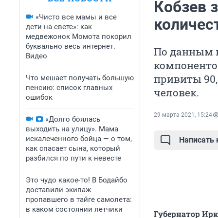
Кобзев 
«Чисто все мамы и все
количес
дети на свете»: как
медвежонок Момота покорил
буквально весь интернет.
По данным н
Видео
компоненто
привиты 90,
Что мешает получать большую
пенсию: список главных
человек.
ошибок
29 марта 2021, 15:24
«Долго боялась
выходить на улицу». Мама
искалеченного бойца — о том,
Написать
как спасает сына, который
разбился по пути к невесте
Это чудо какое-то! В Бодайбо
доставили экипаж
пропавшего в тайге самолета:
в каком состоянии летчики
Губернатор Ирк