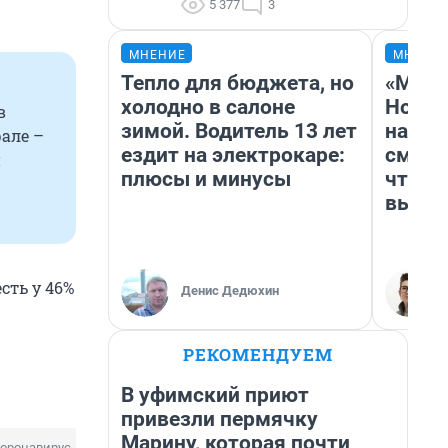
5 377
3
МНЕНИЕ
МНЕНИ
Тепло для бюджета, но
«Мы в
холодно в салоне
Нолан
в
зимой. Водитель 13 лет
настр
але –
ездит на электрокаре:
смотр
и
плюсы и минусы
чтобы
выгля
сть у 46%
Денис Дедюхин
РЕКОМЕНДУЕМ
В уфимский приют
привезли пермячку
Марину, которая почти
оронавирус