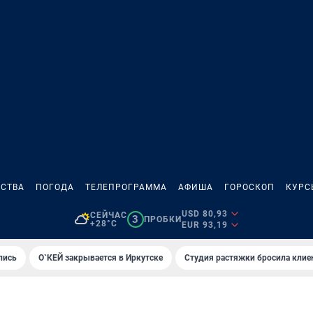
СТВА
ПОГОДА
ТЕЛЕПРОГРАММА
АФИША
ГОРОСКОП
КУРС
USD 80,93
СЕЙЧАС
3
ПРОБКИ
+28°C
EUR 93,19
лись
О`КЕЙ закрывается в Иркутске
Студия растяжки бросила клие