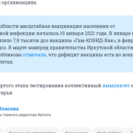
 организациях.
 области масштабная вакцинация населения от
ой инфекции началась 19 января 2021 года. В январе 
пило 7,9 тысячи доз вакцины «Гам-КОВИД-Вак», в февр
доз. В марте зампред правительства Иркутской област
обликова
отмечала
, что дефицит вакцины есть во всех
етах.
ёртого этапа тестирования коллективный
иммунитет
е
арья.
Власова
ь главного редактора ИрСити
Вакцина от коронавируса
Вакцинация
Игорь Кобзев
К