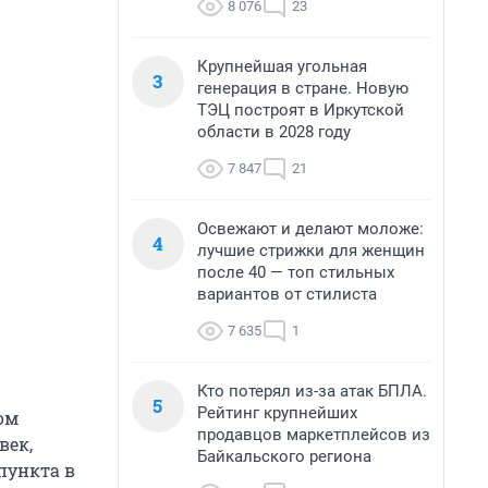
8 076
23
Крупнейшая угольная
3
генерация в стране. Новую
ТЭЦ построят в Иркутской
области в 2028 году
7 847
21
Освежают и делают моложе:
4
лучшие стрижки для женщин
после 40 — топ стильных
вариантов от стилиста
7 635
1
Кто потерял из-за атак БПЛА.
5
Рейтинг крупнейших
ом
продавцов маркетплейсов из
век,
Байкальского региона
пункта в