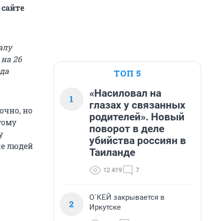
 сайте
алу
на 26
ода
ТОП 5
«Насиловал на
1
глазах у связанных
очно, но
родителей». Новый
тому
поворот в деле
у
убийства россиян в
ше людей
Таиланде
12 419
7
О`КЕЙ закрывается в
2
Иркутске