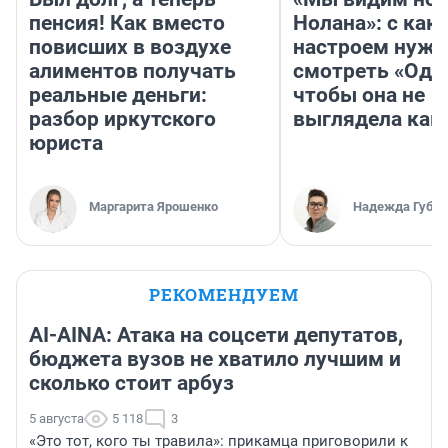
пенсия! Как вместо
Нолана»: с как
повисших в воздухе
настроем нужн
алиментов получать
смотреть «Оди
реальные деньги:
чтобы она не
разбор иркутского
выглядела как
юриста
Маргарита Ярошенко
Надежда Губар
РЕКОМЕНДУЕМ
AI-AINA: Атака на соцсети депутатов,
бюджета вузов не хватило лучшим и
сколько стоит арбуз
5 августа
5 118
3
«Это тот, кого ты травила»: прикамца приговорили к