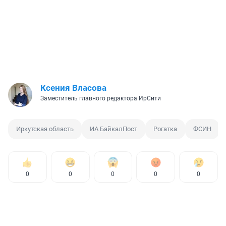
Ксения Власова
Заместитель главного редактора ИрСити
Иркутская область
ИА БайкалПост
Рогатка
ФСИН
0
0
0
0
0