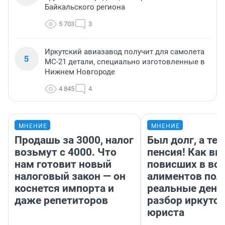
Байкальского региона
5 703
3
Иркутский авиазавод получит для самолета
5
МС-21 детали, специально изготовленные в
Нижнем Новгороде
4 845
4
МНЕНИЕ
МНЕНИЕ
Продашь за 3000, налог
Был долг, а те
возьмут с 4000. Что
пенсия! Как вм
нам готовит новый
повисших в во
налоговый закон — он
алиментов пол
коснется импорта и
реальные день
даже репетиторов
разбор иркутск
юриста