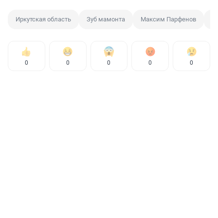
Иркутская область
Зуб мамонта
Максим Парфенов
П
0
0
0
0
0