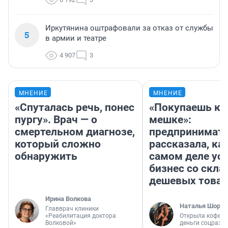
Иркутянина оштрафовали за отказ от службы
5
в армии и театре
4 907
3
МНЕНИЕ
МНЕНИЕ
«Спуталась речь, понес
«Покупаешь ко
пургу». Врач — о
мешке»:
смертельном диагнозе,
предпринимат
который сложно
рассказала, как
обнаружить
самом деле ус
бизнес со скл
дешевых това
Ирина Волкова
Наталья Шорох
Главврач клиники
«Реабилитация доктора
Открыла кофейн
Волковой»
деньги соцразв