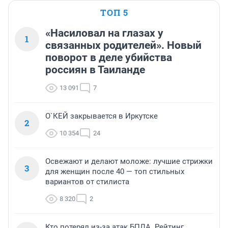
ТОП 5
«Насиловал на глазах у
1
связанных родителей». Новый
поворот в деле убийства
россиян в Таиланде
13 091
7
О`КЕЙ закрывается в Иркутске
2
10 354
24
Освежают и делают моложе: лучшие стрижки
3
для женщин после 40 — топ стильных
вариантов от стилиста
8 320
2
Кто потерял из-за атак БПЛА. Рейтинг