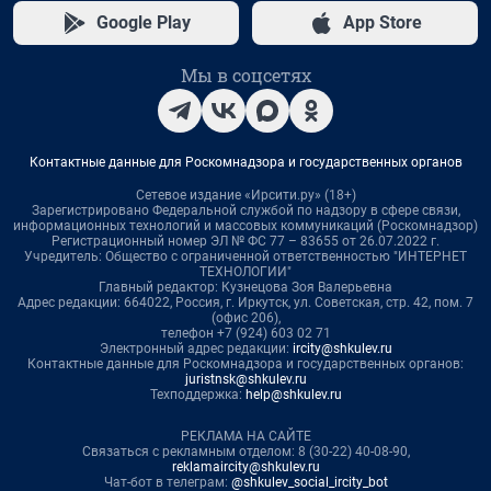
Google Play
App Store
Мы в соцсетях
Контактные данные для Роскомнадзора и государственных органов
Сетевое издание «Ирсити.ру» (18+)
Зарегистрировано Федеральной службой по надзору в сфере связи,
информационных технологий и массовых коммуникаций (Роскомнадзор)
Регистрационный номер ЭЛ № ФС 77 – 83655 от 26.07.2022 г.
Учредитель: Общество с ограниченной ответственностью "ИНТЕРНЕТ
ТЕХНОЛОГИИ"
Главный редактор: Кузнецова Зоя Валерьевна
Адрес редакции: 664022, Россия, г. Иркутск, ул. Советская, стр. 42, пом. 7
(офис 206),
телефон +7 (924) 603 02 71
Электронный адрес редакции:
ircity@shkulev.ru
Контактные данные для Роскомнадзора и государственных органов:
juristnsk@shkulev.ru
Техподдержка:
help@shkulev.ru
РЕКЛАМА НА САЙТЕ
Связаться с рекламным отделом: 8 (30-22) 40-08-90,
reklamaircity@shkulev.ru
Чат-бот в телеграм:
@shkulev_social_ircity_bot