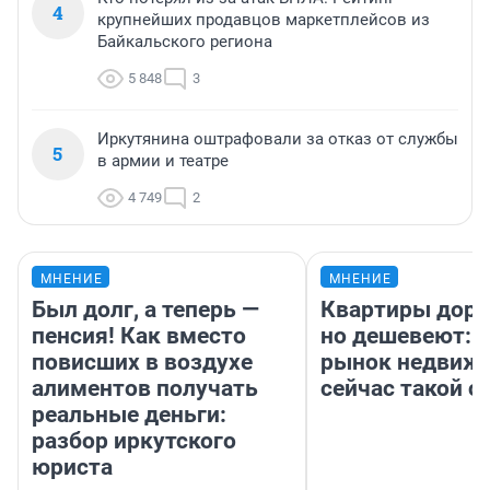
4
крупнейших продавцов маркетплейсов из
Байкальского региона
5 848
3
Иркутянина оштрафовали за отказ от службы
5
в армии и театре
4 749
2
МНЕНИЕ
МНЕНИЕ
Был долг, а теперь —
Квартиры дор
пенсия! Как вместо
но дешевеют: 
повисших в воздухе
рынок недвиж
алиментов получать
сейчас такой 
реальные деньги:
разбор иркутского
юриста