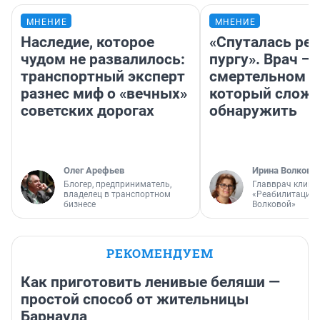
МНЕНИЕ
МНЕНИЕ
Наследие, которое
«Спуталась реч
чудом не развалилось:
пургу». Врач — 
транспортный эксперт
смертельном д
разнес миф о «вечных»
который слож
советских дорогах
обнаружить
Олег Арефьев
Ирина Волкова
Блогер, предприниматель,
Главврач клини
владелец в транспортном
«Реабилитация 
бизнесе
Волковой»
РЕКОМЕНДУЕМ
Как приготовить ленивые беляши —
простой способ от жительницы
Барнаула