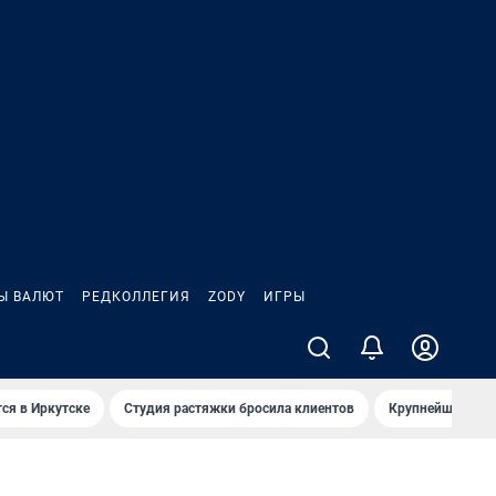
Ы ВАЛЮТ
РЕДКОЛЛЕГИЯ
ZODY
ИГРЫ
ся в Иркутске
Студия растяжки бросила клиентов
Крупнейшие про