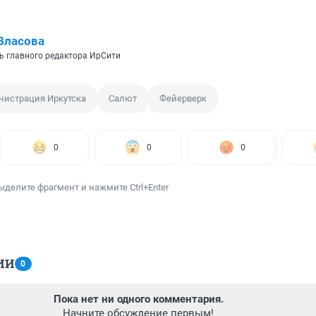
Власова
ь главного редактора ИрСити
истрация Иркутска
Салют
Фейерверк
0
0
0
ыделите фрагмент и нажмите Ctrl+Enter
ИИ
0
Пока нет ни одного комментария.
Начните обсуждение первым!