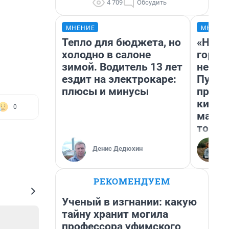
4 709
Обсудить
МНЕНИЕ
МНЕНИ
Тепло для бюджета, но
«Нет 
холодно в салоне
городо
зимой. Водитель 13 лет
недоф
ездит на электрокаре:
Путеш
плюсы и минусы
проех
килом
0
машин
того
Денис Дедюхин
РЕКОМЕНДУЕМ
Ученый в изгнании: какую
тайну хранит могила
профессора уфимского