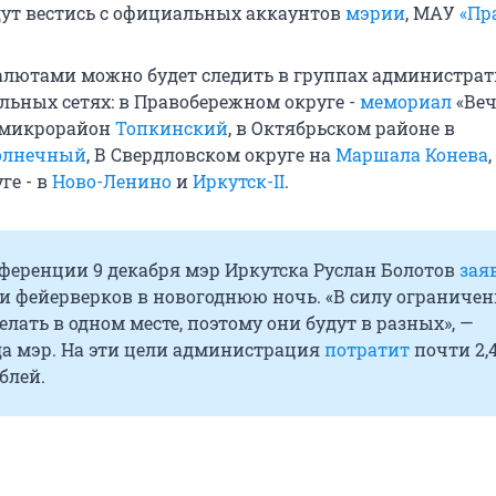
ут вестись с официальных аккаунтов
мэрии
, МАУ
«Пр
 салютами можно будет следить в группах администра
льных сетях: в Правобережном округе -
мемориал
«Ве
и микрорайон
Топкинский
, в Октябрьском районе в
олнечный
, В Свердловском округе на
Маршала Конева
,
ге - в
Ново-Ленино
и
Иркутск-II
.
нференции 9 декабря мэр Иркутска Руслан Болотов
зая
и фейерверков в новогоднюю ночь. «В силу ограниче
елать в одном месте, поэтому они будут в разных», —
да мэр. На эти цели администрация
потратит
почти 2,
блей.