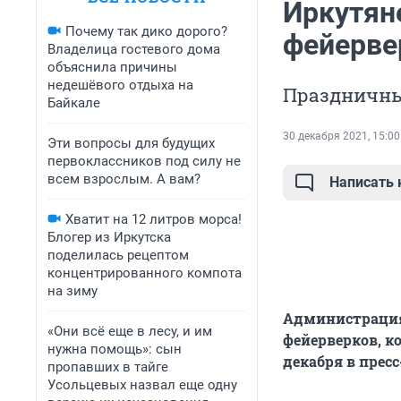
Иркутян
Почему так дико дорого?
фейерве
Владелица гостевого дома
объяснила причины
недешёвого отдыха на
Праздничны
Байкале
30 декабря 2021, 15:00
Эти вопросы для будущих
первоклассников под силу не
всем взрослым. А вам?
Написать
Хватит на 12 литров морса!
Блогер из Иркутска
поделилась рецептом
концентрированного компота
на зиму
Администрация
«Они всё еще в лесу, и им
фейерверков, к
нужна помощь»: сын
декабря в прес
пропавших в тайге
Усольцевых назвал еще одну