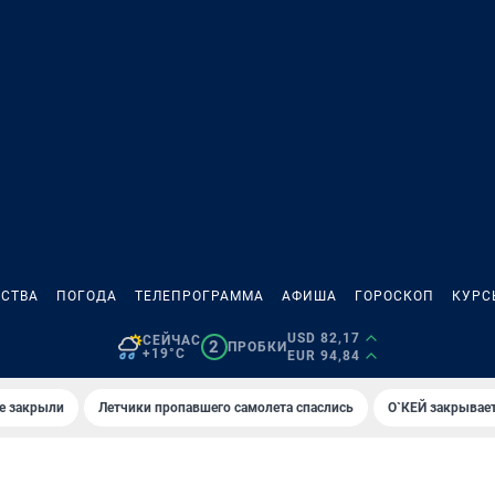
СТВА
ПОГОДА
ТЕЛЕПРОГРАММА
АФИША
ГОРОСКОП
КУРС
USD 82,17
СЕЙЧАС
2
ПРОБКИ
+19°C
EUR 94,84
е закрыли
Летчики пропавшего самолета спаслись
О`КЕЙ закрывает