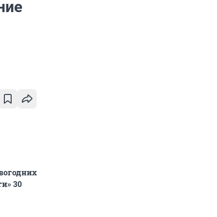
ние
вогодних
ти» 30