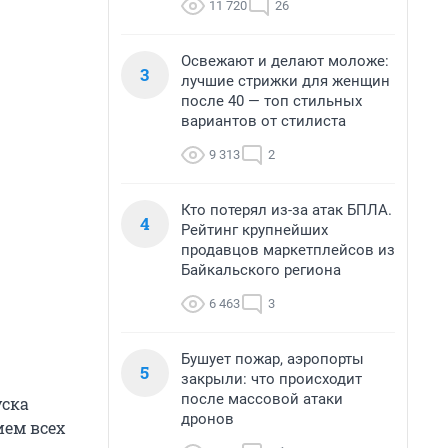
11 720
26
Освежают и делают моложе:
3
лучшие стрижки для женщин
после 40 — топ стильных
вариантов от стилиста
9 313
2
Кто потерял из-за атак БПЛА.
4
Рейтинг крупнейших
продавцов маркетплейсов из
Байкальского региона
6 463
3
Бушует пожар, аэропорты
5
закрыли: что происходит
после массовой атаки
уска
дронов
ием всех