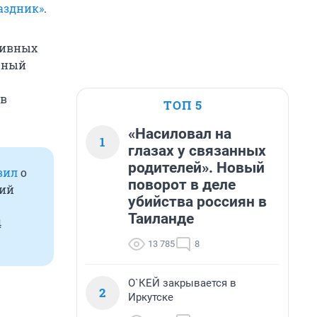
аздник»
.
тивных
чный
 в
ТОП 5
«Насиловал на
1
глазах у связанных
родителей». Новый
вил
о
поворот в деле
ний
убийства россиян в
Таиланде
4
13 785
8
О`КЕЙ закрывается в
2
Иркутске