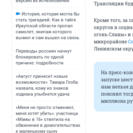
версию их исчезновения
Трансляции буд
История, которая могла бы
Кроме того, за
стать трагедией. Как в тайге
Иркутской области пропал
округов в социа
самолет, экипаж которого
огонь Славы» 
выжил и сам вышел на связь
микрорайоне
С
Ленинском окру
Переводы россиян начнут
блокировать по одной
причине: подробности
На пресс-ко
«Август принесет новые
запуске шест
возможности»: Тамара Глоба
нам нельзя д
назвала, кому из знаков
пояснил тог
зодиака улыбнется удача
миллиона ру
«Меня не просто отменяют,
меня хотят убить»: участница
«Мамы в 16» ответила на
обвинения в домогательствах
к маленькому сыну