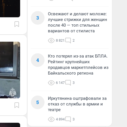
Освежают и делают моложе:
3
лучшие стрижки для женщин
после 40 — топ стильных
вариантов от стилиста
8 821
2
Кто потерял из-за атак БПЛА.
4
Рейтинг крупнейших
продавцов маркетплейсов из
Байкальского региона
6 147
3
Иркутянина оштрафовали за
5
отказ от службы в армии и
театре
4 894
3