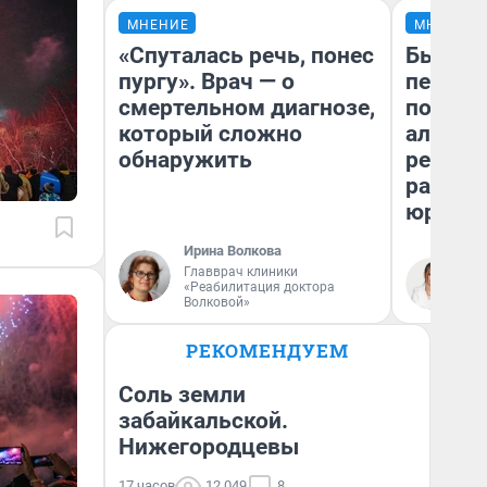
МНЕНИЕ
МНЕНИЕ
«Спуталась речь, понес
Был дол
пургу». Врач — о
пенсия
смертельном диагнозе,
повисш
который сложно
алимен
обнаружить
реальн
разбор
юриста
Ирина Волкова
Главврач клиники
Ма
«Реабилитация доктора
Волковой»
РЕКОМЕНДУЕМ
Соль земли
забайкальской.
Нижегородцевы
17 часов
12 049
8