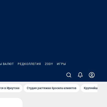
Ы ВАЛЮТ
РЕДКОЛЛЕГИЯ
ZODY
ИГРЫ
ся в Иркутске
Студия растяжки бросила клиентов
Крупнейшие про