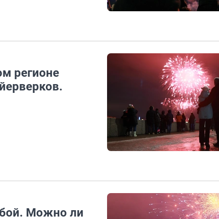
ом регионе
ейерверков.
обой. Можно ли