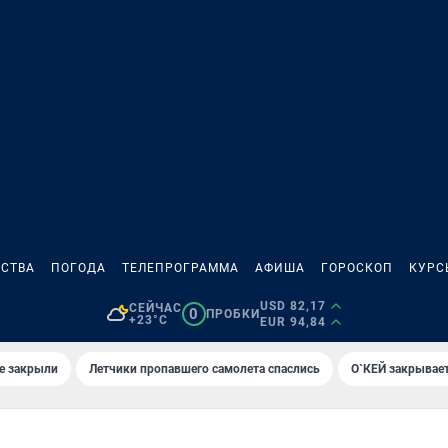
СТВА
ПОГОДА
ТЕЛЕПРОГРАММА
АФИША
ГОРОСКОП
КУРС
USD 82,17
СЕЙЧАС
0
ПРОБКИ
+23°C
EUR 94,84
е закрыли
Летчики пропавшего самолета спаслись
О`КЕЙ закрывает