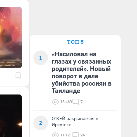
ТОП 5
«Насиловал на
1
глазах у связанных
родителей». Новый
поворот в деле
убийства россиян в
Таиланде
13 469
7
О`КЕЙ закрывается в
2
Иркутске
11 121
24