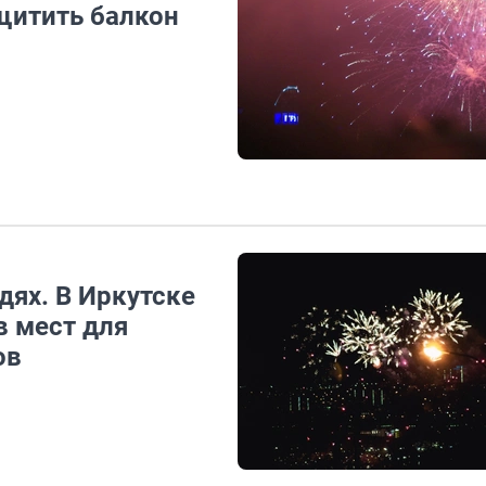
щитить балкон
дях. В Иркутске
в мест для
ов