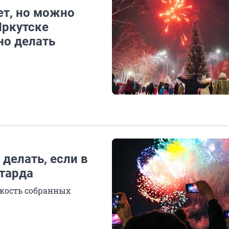
ет, но можно
Иркутске
но делать
делать, если в
етарда
ткость собранных