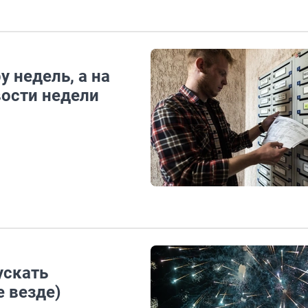
 недель, а на
вости недели
ускать
е везде)