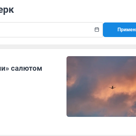
ерк
Примен
ли» салютом