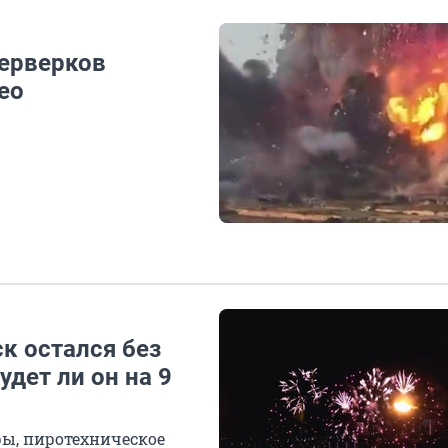
йерверков
ео
ск остался без
удет ли он на 9
ры, пиротехническое