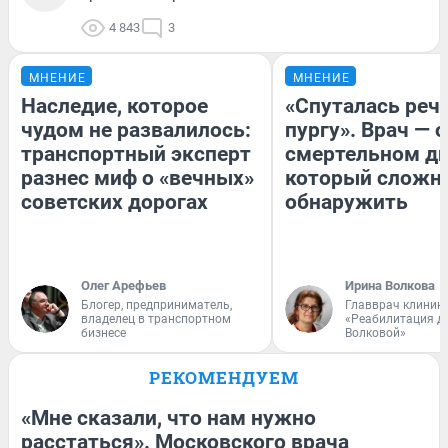
4 843
3
МНЕНИЕ
МНЕНИЕ
Наследие, которое
«Спуталась речь
чудом не развалилось:
пургу». Врач — о
транспортный эксперт
смертельном ди
разнес миф о «вечных»
который сложн
советских дорогах
обнаружить
Олег Арефьев
Ирина Волкова
Блогер, предприниматель,
Главврач клиник
владелец в транспортном
«Реабилитация д
бизнесе
Волковой»
РЕКОМЕНДУЕМ
«Мне сказали, что нам нужно
расстаться». Московского врача