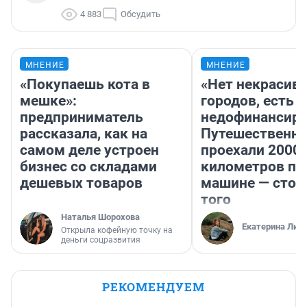
4 883
Обсудить
МНЕНИЕ
МНЕНИЕ
«Покупаешь кота в
«Нет некрасив
мешке»:
городов, есть
предприниматель
недофинансиро
рассказала, как на
Путешественн
самом деле устроен
проехали 2000
бизнес со складами
километров по 
дешевых товаров
машине — стои
того
Наталья Шорохова
Екатерина Лит
Открыла кофейную точку на
деньги соцразвития
РЕКОМЕНДУЕМ