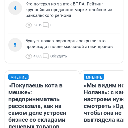
Кто потерял из-за атак БПЛА. Рейтинг
4
крупнейших продавцов маркетплейсов из
Байкальского региона
6 819
3
Бушует пожар, аэропорты закрыли: что
5
происходит после массовой атаки дронов
4 883
Обсудить
МНЕНИЕ
МНЕНИЕ
«Покупаешь кота в
«Мы видим нов
мешке»:
Нолана»: с как
предприниматель
настроем нужн
рассказала, как на
смотреть «Оди
самом деле устроен
чтобы она не
бизнес со складами
выглядела как
дешевых товаров