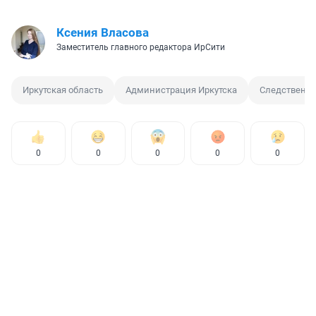
Ксения Власова
Заместитель главного редактора ИрСити
Иркутская область
Администрация Иркутска
Следственны
0
0
0
0
0