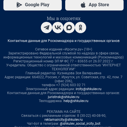
Google Play
App Store
Мы в соцсетях
Контактные данные для Роскомнадзора и государственных органов
Сетевое издание «Ирсити.ру» (18+)
Зарегистрировано Федеральной службой по надзору в сфере связи,
информационных технологий и массовых коммуникаций (Роскомнадзор)
Регистрационный номер ЭЛ № ФС 77 – 83655 от 26.07.2022 г.
Учредитель: Общество с ограниченной ответственностью "ИНТЕРНЕТ
ТЕХНОЛОГИИ"
Главный редактор: Кузнецова Зоя Валерьевна
Адрес редакции: 664022, Россия, г. Иркутск, ул. Советская, стр. 42, пом. 7
(офис 206),
телефон +7 (924) 603 02 71
Электронный адрес редакции:
ircity@shkulev.ru
Контактные данные для Роскомнадзора и государственных органов:
juristnsk@shkulev.ru
Техподдержка:
help@shkulev.ru
РЕКЛАМА НА САЙТЕ
Связаться с рекламным отделом: 8 (30-22) 40-08-90,
reklamaircity@shkulev.ru
Чат-бот в телеграм:
@shkulev_social_ircity_bot