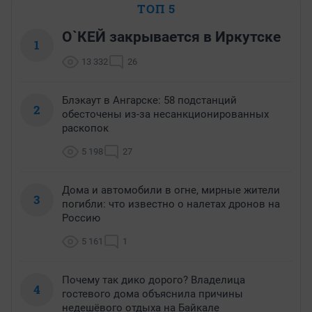
ТОП 5
О`КЕЙ закрывается в Иркутске
1
13 332
26
Блэкаут в Ангарске: 58 подстанций
2
обесточены из-за несанкционированных
раскопок
5 198
27
Дома и автомобили в огне, мирные жители
3
погибли: что известно о налетах дронов на
Россию
5 161
1
Почему так дико дорого? Владелица
4
гостевого дома объяснила причины
недешёвого отдыха на Байкале