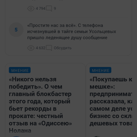
4 794
9
«Простите нас за всё». С телефона
5
исчезнувшей в тайге семьи Усольцевых
пришло леденящее душу сообщение
4 632
Обсудить
МНЕНИЕ
МНЕНИЕ
«Никого нельзя
«Покупаешь ко
победить». О чем
мешке»:
главный блокбастер
предпринимат
этого года, который
рассказала, как
бьет рекорды в
самом деле ус
прокате: честный
бизнес со скл
отзыв на «Одиссею»
дешевых това
Нолана