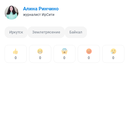
Алина Ринчино
журналист ИрСити
Иркутск
Землетрясение
Байкал
0
0
0
0
0