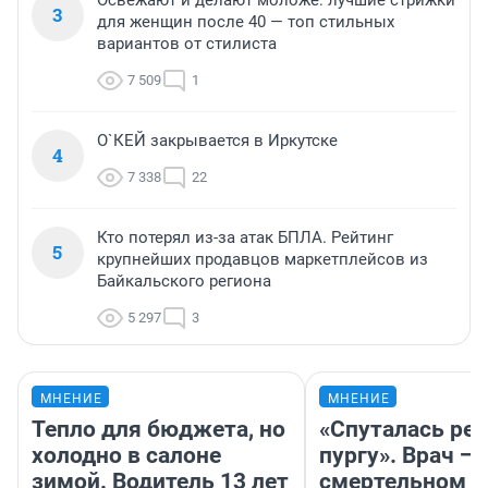
Освежают и делают моложе: лучшие стрижки
3
для женщин после 40 — топ стильных
вариантов от стилиста
7 509
1
О`КЕЙ закрывается в Иркутске
4
7 338
22
Кто потерял из-за атак БПЛА. Рейтинг
5
крупнейших продавцов маркетплейсов из
Байкальского региона
5 297
3
МНЕНИЕ
МНЕНИЕ
Тепло для бюджета, но
«Спуталась реч
холодно в салоне
пургу». Врач — 
зимой. Водитель 13 лет
смертельном д