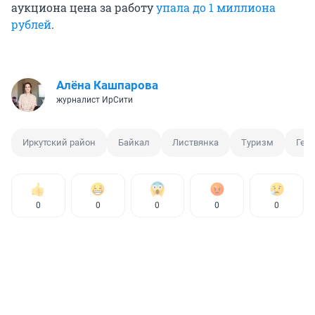
аукциона цена за работу
упала до 1 миллиона
рублей
.
Алёна Кашпарова
журналист ИрСити
Иркутский район
Байкал
Листвянка
Туризм
Ген
0
0
0
0
0