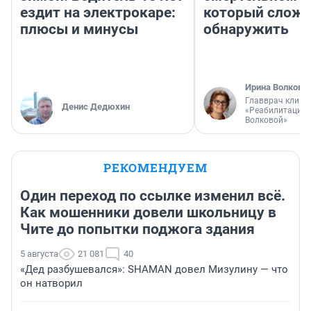
ездит на электрокаре:
который слож
плюсы и минусы
обнаружить
Ирина Волкова
Главврач клини
Денис Дедюхин
«Реабилитация 
Волковой»
РЕКОМЕНДУЕМ
Один переход по ссылке изменил всё.
Как мошенники довели школьницу в
Чите до попытки поджога здания
5 августа
21 081
40
«Дед разбушевался»: SHAMAN довел Мизулину — что
он натворил