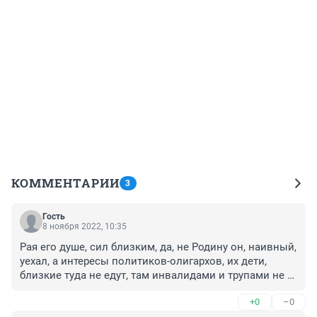
КОММЕНТАРИИ
3
Гость
8 ноября 2022, 10:35
Рая его душе, сил близким, да, не Родину он, наивный, 
уехал, а интересы политиков-олигархов, их дети, 
близкие туда не едут, там инвалидами и трупами не 
становятся, откройте глаза и рты, хватит врать самим 
+0
–0
себе. Парней жаль, по наивности, порядочности 