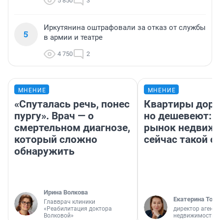
5 850
3
Иркутянина оштрафовали за отказ от службы
5
в армии и театре
4 750
2
МНЕНИЕ
МНЕНИЕ
«Спуталась речь, понес
Квартиры дор
пургу». Врач — о
но дешевеют: 
смертельном диагнозе,
рынок недвиж
который сложно
сейчас такой 
обнаружить
Ирина Волкова
Екатерина Торо
Главврач клиники
«Реабилитация доктора
директор агентс
Волковой»
недвижимости