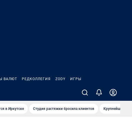
Ы ВАЛЮТ
РЕДКОЛЛЕГИЯ
ZODY
ИГРЫ
ся в Иркутске
Студия растяжки бросила клиентов
Крупнейшие про