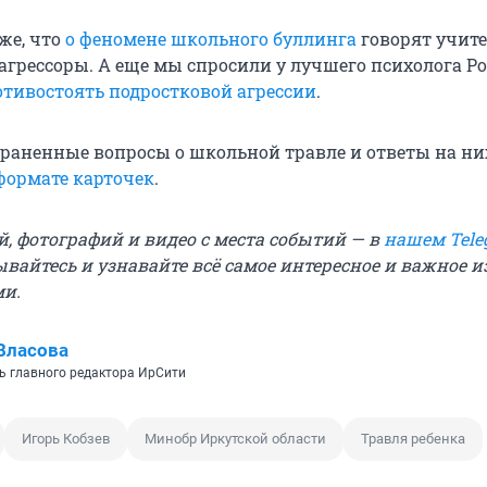
же, что
о феномене школьного буллинга
говорят учите
агрессоры. А еще мы спросили у лучшего психолога Ро
отивостоять подростковой агрессии
.
раненные вопросы о школьной травле и ответы на ни
формате карточек
.
й, фотографий и видео с места событий — в
нашем Tele
ывайтесь и узнавайте всё самое интересное и важное 
ми.
Власова
ь главного редактора ИрСити
Игорь Кобзев
Минобр Иркутской области
Травля ребенка