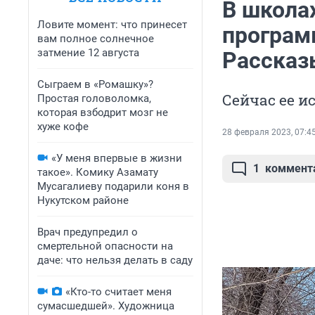
В школа
Ловите момент: что принесет
програм
вам полное солнечное
затмение 12 августа
Рассказ
Сыграем в «Ромашку»?
Сейчас ее и
Простая головоломка,
которая взбодрит мозг не
хуже кофе
28 февраля 2023, 07:4
«У меня впервые в жизни
1
коммент
такое». Комику Азамату
Мусагалиеву подарили коня в
Нукутском районе
Врач предупредил о
смертельной опасности на
даче: что нельзя делать в саду
«Кто-то считает меня
сумасшедшей». Художница