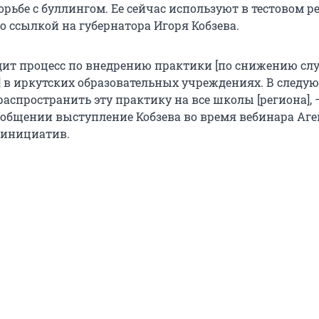
рьбе с буллингом. Ее сейчас используют в тестовом р
о ссылкой на губернатора Игоря Кобзева.
дит процесс по внедрению практики [по снижению сл
] в иркутских образовательных учреждениях. В следу
аспространить эту практику на все школы [региона], 
ообщении выступление Кобзева во время вебинара Аге
 инициатив.