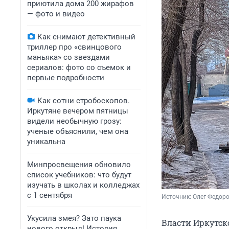
приютила дома 200 жирафов
— фото и видео
Как снимают детективный
триллер про «свинцового
маньяка» со звездами
сериалов: фото со съемок и
первые подробности
Как сотни стробоскопов.
Иркутяне вечером пятницы
видели необычную грозу:
ученые объяснили, чем она
уникальна
Минпросвещения обновило
список учебников: что будут
изучать в школах и колледжах
с 1 сентября
Источник: 
Олег Федоро
Укусила змея? Зато паука
Власти Иркутск
нового открыл! История