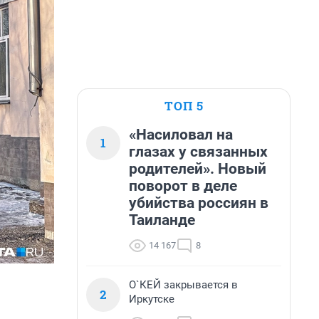
ТОП 5
«Насиловал на
1
глазах у связанных
родителей». Новый
поворот в деле
убийства россиян в
Таиланде
14 167
8
О`КЕЙ закрывается в
2
Иркутске