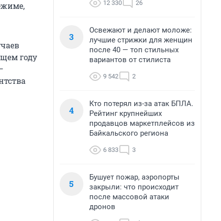
12 330
26
ежиме,
Освежают и делают моложе:
3
лучшие стрижки для женщин
учаев
после 40 — топ стильных
ющем году
вариантов от стилиста
—
9 542
2
нтства
Кто потерял из-за атак БПЛА.
4
Рейтинг крупнейших
продавцов маркетплейсов из
Байкальского региона
6 833
3
Бушует пожар, аэропорты
5
закрыли: что происходит
после массовой атаки
дронов