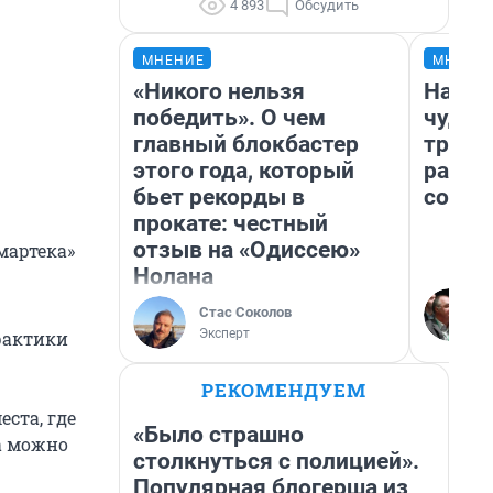
4 893
Обсудить
МНЕНИЕ
МНЕНИ
«Никого нельзя
Насле
победить». О чем
чудом
главный блокбастер
транс
этого года, который
разне
бьет рекорды в
совет
прокате: честный
отзыв на «Одиссею»
мартека»
Нолана
Стас Соколов
Эксперт
рактики
РЕКОМЕНДУЕМ
ста, где
«Было страшно
а можно
столкнуться с полицией».
Популярная блогерша из