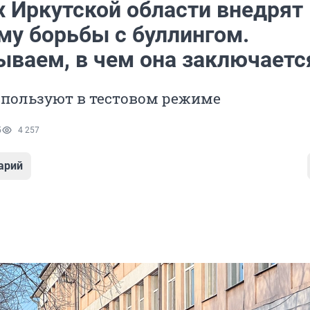
х Иркутской области внедрят
му борьбы с буллингом.
ываем, в чем она заключаетс
спользуют в тестовом режиме
5
4 257
арий