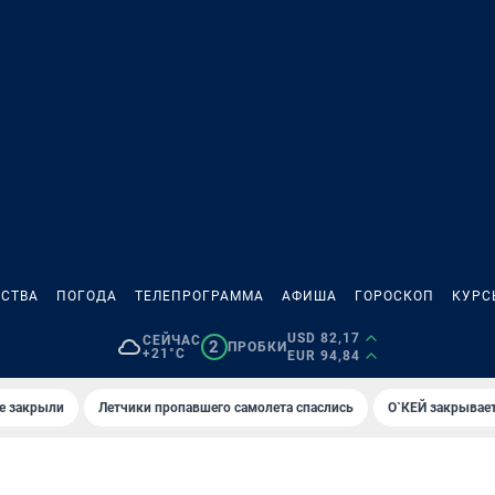
СТВА
ПОГОДА
ТЕЛЕПРОГРАММА
АФИША
ГОРОСКОП
КУРС
USD 82,17
СЕЙЧАС
2
ПРОБКИ
+21°C
EUR 94,84
е закрыли
Летчики пропавшего самолета спаслись
О`КЕЙ закрывает