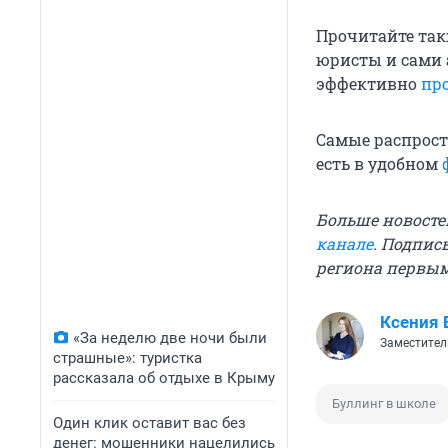
Прочитайте так
юристы и сами 
эффективно
пр
Самые распрост
есть в удобном
Больше новосте
канале
. Подпис
региона первы
Ксения 
«За неделю две ночи были
Заместител
страшные»: туристка
рассказала об отдыхе в Крыму
Буллинг в школе
Один клик оставит вас без
денег: мошенники нацелились