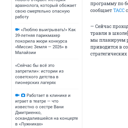
программу по бо
арахнолога, который обожает
сообщает
ТАСС
с
свою смертельно опасную
работу
— Сейчас прохо
«Люблю выигрывать!» Как
травли в школе
39-летняя парикмахер
мы планируем р
покорила жюри конкурса
приводится в с
«Миссис Земля — 2026» в
Малайзии
стратегических
«Сейчас бы всё это
запретили»: истории из
советского детства в
пионерских лагерях
Работает в клинике и
играет в театре — что
известно о сестре Вани
Дмитриенко,
оскандалившейся на концерте
в «Лужниках»