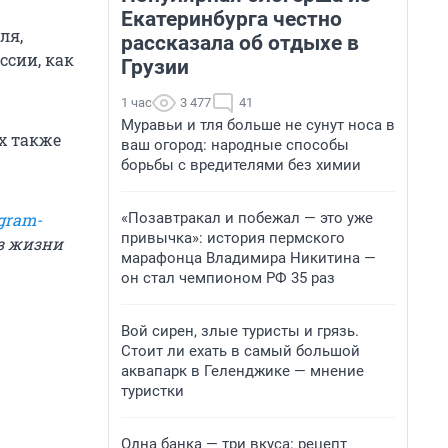
Екатеринбурга честно
ля,
рассказала об отдыхе в
ссии, как
Грузии
1 час
3 477
41
Муравьи и тля больше не сунут носа в
х также
ваш огород: народные способы
борьбы с вредителями без химии
«Позавтракал и побежал — это уже
gram-
привычка»: история пермского
из жизни
марафонца Владимира Никитина —
он стал чемпионом РФ 35 раз
Вой сирен, злые туристы и грязь.
Стоит ли ехать в самый большой
аквапарк в Геленджике — мнение
туристки
Одна банка — три вкуса: рецепт