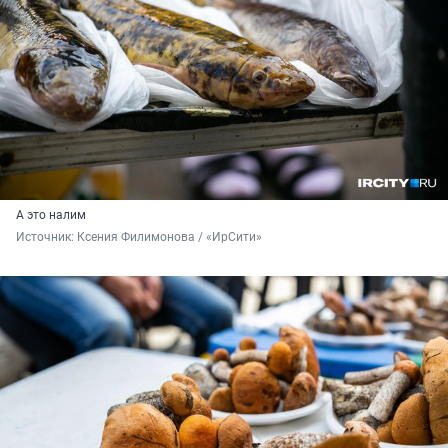
А это налим
Источник: 
Ксения Филимонова / «ИрСити»