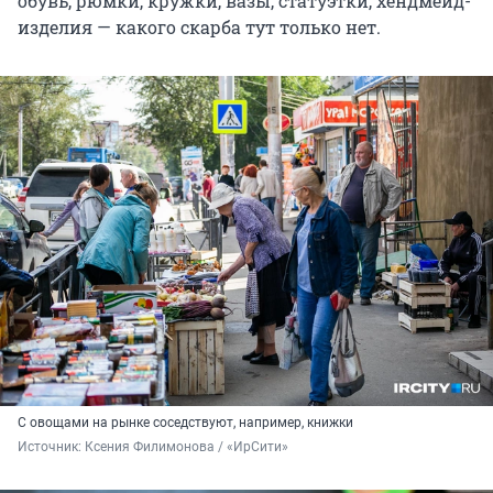
обувь, рюмки, кружки, вазы, статуэтки, хендмейд-
изделия — какого скарба тут только нет.
С овощами на рынке соседствуют, например, книжки
Источник: 
Ксения Филимонова / «ИрСити»