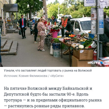
Узнали, что заставляет людей торговать у рынка на Волжской
Источник: 
Ксения Филимонова / «ИрСити»
На пятачке Волжской между Байкальской и
Депутатской будто бы застыли 90-е. Вдоль
тротуара — и за пределами официального рынка
— растянулись ровные ряды прилавков.