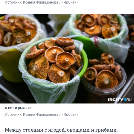
Источник: 
Ксения Филимонова / «ИрСити»
А вот и рыжики
Источник: 
Ксения Филимонова / «ИрСити»
Между столами с ягодой, овощами и грибами,