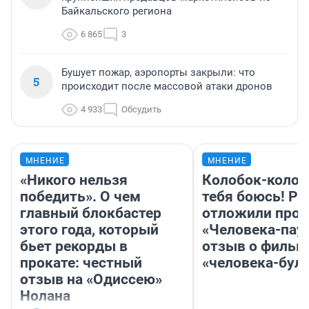
Байкальского региона
6 865
3
Бушует пожар, аэропорты закрыли: что
5
происходит после массовой атаки дронов
4 933
Обсудить
МНЕНИЕ
МНЕНИЕ
«Никого нельзя
Колобок-колобо
победить». О чем
тебя боюсь! Ра
главный блокбастер
отложили прок
этого года, который
«Человека-пау
бьет рекорды в
отзыв о фильм
прокате: честный
«человека-бул
отзыв на «Одиссею»
Нолана