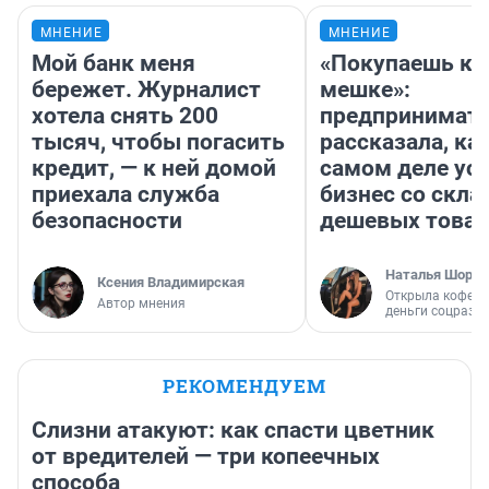
МНЕНИЕ
МНЕНИЕ
Мой банк меня
«Покупаешь ко
бережет. Журналист
мешке»:
хотела снять 200
предпринимат
тысяч, чтобы погасить
рассказала, как
кредит, — к ней домой
самом деле ус
приехала служба
бизнес со скл
безопасности
дешевых това
Наталья Шорох
Ксения Владимирская
Открыла кофейн
Автор мнения
деньги соцразв
РЕКОМЕНДУЕМ
Слизни атакуют: как спасти цветник
от вредителей — три копеечных
способа