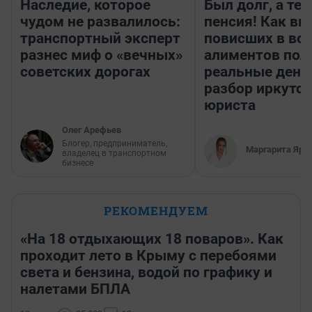
Наследие, которое
Был долг, а те
чудом не развалилось:
пенсия! Как вм
транспортный эксперт
повисших в во
разнес миф о «вечных»
алиментов пол
советских дорогах
реальные день
разбор иркутск
юриста
Олег Арефьев
Блогер, предприниматель,
Маргарита Яро
владелец в транспортном
бизнесе
РЕКОМЕНДУЕМ
«На 18 отдыхающих 18 поваров». Как
проходит лето в Крыму с перебоями
света и бензина, водой по графику и
налетами БПЛА