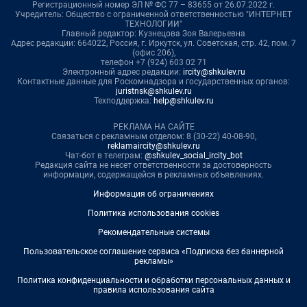
Регистрационный номер ЭЛ № ФС 77 – 83655 от 26.07.2022 г.
Учредитель: Общество с ограниченной ответственностью "ИНТЕРНЕТ
ТЕХНОЛОГИИ"
Главный редактор: Кузнецова Зоя Валерьевна
Адрес редакции: 664022, Россия, г. Иркутск, ул. Советская, стр. 42, пом. 7
(офис 206),
телефон +7 (924) 603 02 71
Электронный адрес редакции:
ircity@shkulev.ru
Контактные данные для Роскомнадзора и государственных органов:
juristnsk@shkulev.ru
Техподдержка:
help@shkulev.ru
РЕКЛАМА НА САЙТЕ
Связаться с рекламным отделом: 8 (30-22) 40-08-90,
reklamaircity@shkulev.ru
Чат-бот в телеграм:
@shkulev_social_ircity_bot
Редакция сайта не несет ответственности за достоверность
информации, содержащейся в рекламных объявлениях.
Информация об ограничениях
Политика использования cookies
Рекомендательные системы
Пользовательское соглашение сервиса «Подписка без баннерной
рекламы»
Политика конфиденциальности и обработки персональных данных и
правила использования сайта