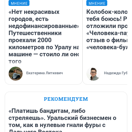
МНЕНИЕ
МНЕНИЕ
«Нет некрасивых
Колобок-колобо
городов, есть
тебя боюсь! Ра
недофинансированные».
отложили прок
Путешественники
«Человека-пау
проехали 2000
отзыв о фильм
километров по Уралу на
«человека-бул
машине — стоило ли оно
того
Екатерина Литкевич
Надежда Губар
РЕКОМЕНДУЕМ
«Платишь бандитам, либо
стреляешь». Уральский бизнесмен о
том, как в нулевые гнали фуры с