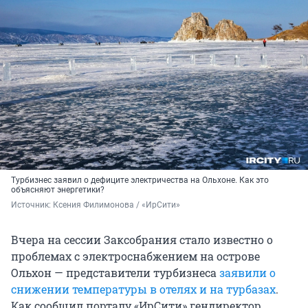
Турбизнес заявил о дефиците электричества на Ольхоне. Как это
объясняют энергетики?
Источник: 
Ксения Филимонова / «ИрСити»
Вчера на сессии Заксобрания стало известно о
проблемах с электроснабжением на острове
Ольхон — представители турбизнеса
заявили о
снижении температуры в отелях и на турбазах
.
Как сообщил порталу «ИрСити» гендиректор