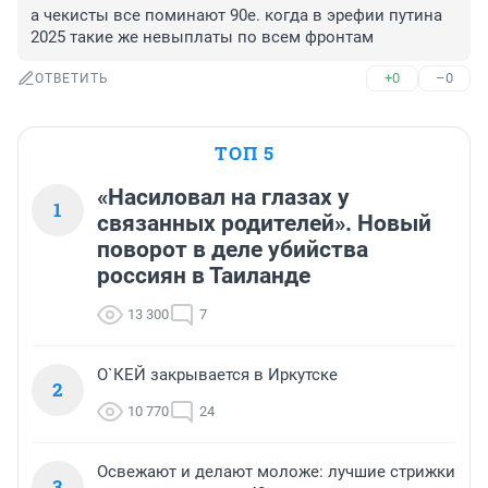
а чекисты все поминают 90е. когда в эрефии путина 
2025 такие же невыплаты по всем фронтам
+0
–0
ОТВЕТИТЬ
ТОП 5
«Насиловал на глазах у
1
связанных родителей». Новый
поворот в деле убийства
россиян в Таиланде
13 300
7
О`КЕЙ закрывается в Иркутске
2
10 770
24
Освежают и делают моложе: лучшие стрижки
3