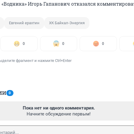
 «Водника» Игорь Гапанович отказался комментироват
Евгений ерахтин
ХК Байкал-Энергия
0
0
0
ыделите фрагмент и нажмите Ctrl+Enter
ИИ
0
Пока нет ни одного комментария.
Начните обсуждение первым!