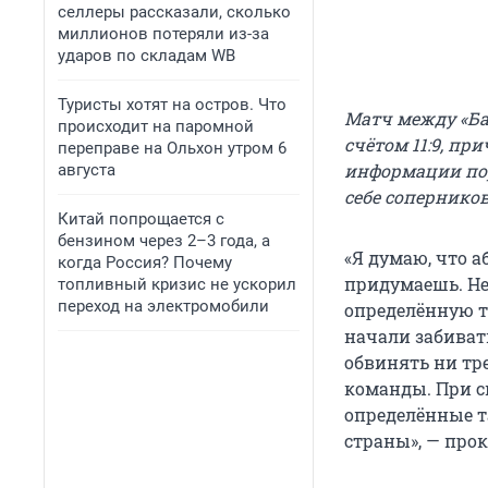
селлеры рассказали, сколько
миллионов потеряли из-за
ударов по складам WB
Туристы хотят на остров. Что
Матч между «Ба
происходит на паромной
счётом 11:9, пр
переправе на Ольхон утром 6
информации пор
августа
себе соперников
Китай попрощается с
бензином через 2–3 года, а
«Я думаю, что а
когда Россия? Почему
придумаешь. Не
топливный кризис не ускорил
переход на электромобили
определённую та
начали забивать
обвинять ни тре
команды. При с
определённые т
страны», — про