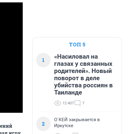
ТОП 5
«Насиловал на
1
глазах у связанных
родителей». Новый
поворот в деле
убийства россиян в
Таиланде
12 407
7
О`КЕЙ закрывается в
2
гений
Иркутске
вал игру