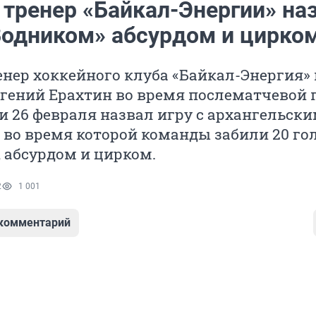
 тренер «Байкал-Энергии» на
«Водником» абсурдом и цирко
нер хоккейного клуба «Байкал-Энергия» 
гений Ерахтин во время послематчевой 
 26 февраля назвал игру с архангельск
 во время которой команды забили 20 го
, абсурдом и цирком.
2
1 001
 комментарий