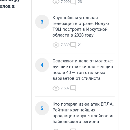
7 999
23
олов в
Крупнейшая угольная
3
генерация в стране. Новую
ТЭЦ построят в Иркутской
области в 2028 году
7 839
21
Освежают и делают моложе:
4
лучшие стрижки для женщин
после 40 — топ стильных
вариантов от стилиста
7 607
1
Кто потерял из-за атак БПЛА.
5
Рейтинг крупнейших
продавцов маркетплейсов из
Байкальского региона