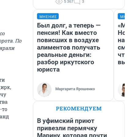
5 367
3
МНЕНИЕ
МНЕНИ
Был долг, а теперь —
«Мы в
пенсия! Как вместо
Нолан
со
повисших в воздухе
настр
орота. По
алиментов получать
смотр
бирали
реальные деньги:
чтобы
разбор иркутского
выгля
юриста
ти
цирк,
Маргарита Ярошенко
очу
тва
РЕКОМЕНДУЕМ
-то
манд
В уфимский приют
привезли пермячку
Марину, которая почти