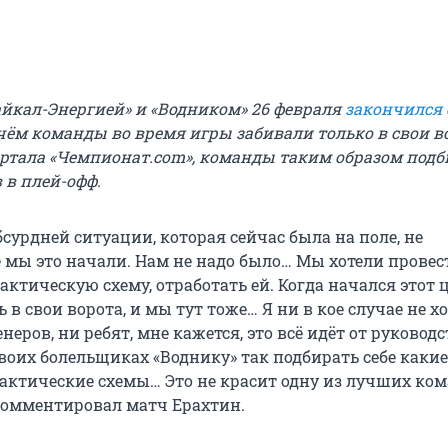
йкал-Энергией» и «Водником» 26 февраля
закончился
ичём команды во время игры забивали только в свои в
тала «Чемпионат.com», команды таким образом под
 в плей-офф.
бсурдней ситуации, которая сейчас была на поле, не
 мы это начали. Нам не надо было… Мы хотели провес
ктическую схему, отработать ей. Когда начался этот 
 в свои ворота, и мы тут тоже… Я ни в кое случае не х
неров, ни ребят, мне кажется, это всё идёт от руководс
воих болельщиках «Воднику» так подбирать себе какие
актические схемы… Это не красит одну из лучших ко
комментировал матч Ерахтин.