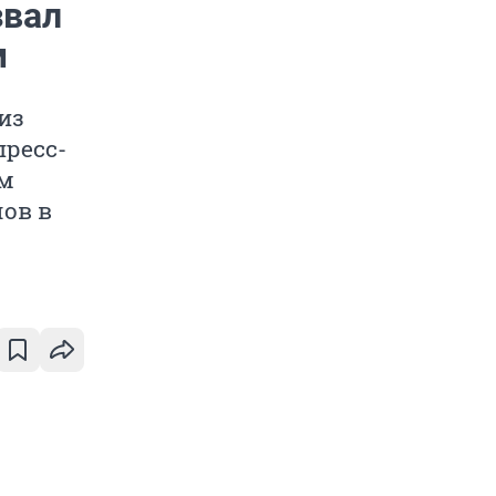
звал
м
из
пресс-
им
лов в