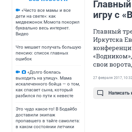
Главный
«Чисто все мамы и все
игру с 
дети на свете»: как
медвежонок Момота покорил
буквально весь интернет.
Главный тре
Видео
Иркутска Ев
конференции
Что мешает получать большую
пенсию: список главных
«Водником»,
ошибок
свои ворота
«Долго боялась
выходить на улицу». Мама
27 февраля 2017, 10:3
искалеченного бойца — о том,
как спасает сына, который
Написать
разбился по пути к невесте
Это чудо какое-то! В Бодайбо
доставили экипаж
пропавшего в тайге самолета:
в каком состоянии летчики