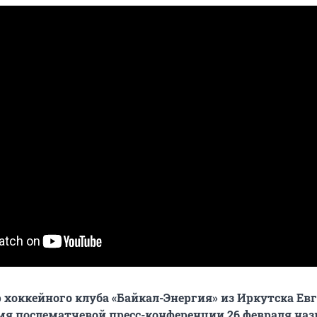
 хоккейного клуба «Байкал-Энергия» из Иркутска Ев
мя послематчевой пресс-конференции 26 февраля наз