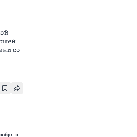
кой
ысшей
ани со
кабря в