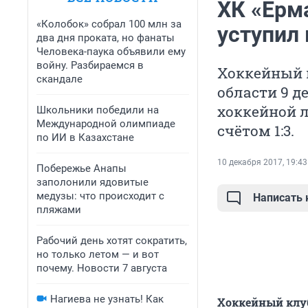
ХК «Ерм
«Колобок» собрал 100 млн за
уступил 
два дня проката, но фанаты
Человека-паука объявили ему
войну. Разбираемся в
Хоккейный к
скандале
области 9 
хоккейной л
Школьники победили на
Международной олимпиаде
счётом 1:3.
по ИИ в Казахстане
10 декабря 2017, 19:43
Побережье Анапы
заполонили ядовитые
медузы: что происходит с
Написать
пляжами
Рабочий день хотят сократить,
но только летом — и вот
почему. Новости 7 августа
Нагиева не узнать! Как
Хоккейный клуб