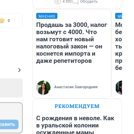
4 592
Обсудить
МНЕНИЕ
МНЕНИ
0
Продашь за 3000, налог
Мой б
возьмут с 4000. Что
береж
нам готовит новый
хотел
налоговый закон — он
тысяч
коснется импорта и
креди
даже репетиторов
приех
безоп
Анастасия Завгородняя
РЕКОМЕНДУЕМ
С рождения в неволе. Как
равить
в уральской колонии
осужденные мамы