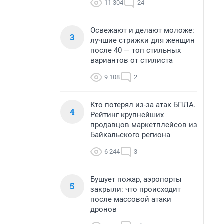
11 304
24
Освежают и делают моложе:
3
лучшие стрижки для женщин
после 40 — топ стильных
вариантов от стилиста
9 108
2
Кто потерял из-за атак БПЛА.
4
Рейтинг крупнейших
продавцов маркетплейсов из
Байкальского региона
6 244
3
Бушует пожар, аэропорты
5
закрыли: что происходит
после массовой атаки
дронов