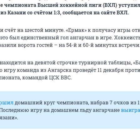
е чемпионата Высшей хоккейной лиги (ВХЛ) уступи
из Казани со счётом 1:3, сообщается на сайте ВХЛ.
и счёт на шестой минуте. «Ермак» к получасу игры от
 это был единственный гол ангарчан в игре. Хоккеист
зили ворота гостей – на 54-й и 60-й минутах встречи
находится на девятой строчке турнирной таблицы, «Ба
ю игру команда из Ангарска проведёт 11 декабря прот
пионата, командой ЦСК ВВС.
ершил
домашний круг чемпионата, набрав 7 очков из 1
Последнюю игру на домашнем льду ангарчане
выигр
язани».