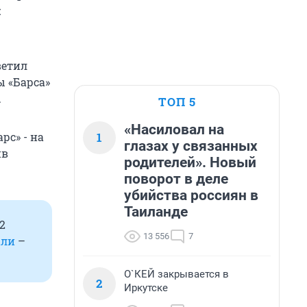
л
ветил
ы «Барса»
.
ТОП 5
«Насиловал на
1
рс» - на
глазах у связанных
ив
родителей». Новый
поворот в деле
убийства россиян в
Таиланде
2
13 556
7
али
–
О`КЕЙ закрывается в
2
Иркутске