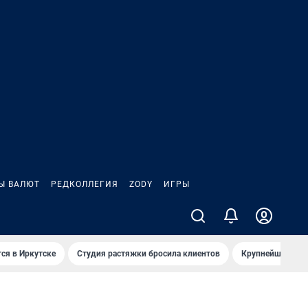
Ы ВАЛЮТ
РЕДКОЛЛЕГИЯ
ZODY
ИГРЫ
ся в Иркутске
Студия растяжки бросила клиентов
Крупнейшие про