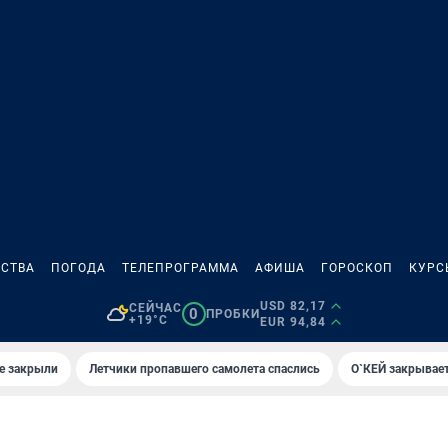
СТВА
ПОГОДА
ТЕЛЕПРОГРАММА
АФИША
ГОРОСКОП
КУРС
USD 82,17
СЕЙЧАС
0
ПРОБКИ
+19°C
EUR 94,84
е закрыли
Летчики пропавшего самолета спаслись
О`КЕЙ закрывает