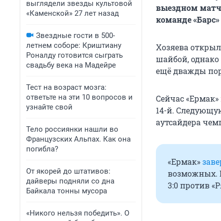
выглядели звезды культовой
выездном матч
«Каменской» 27 лет назад
команде «Барс» 
Звездные гости в 500-
летнем соборе: Криштиану
Хозяева открыл
Роналду готовится сыграть
шайбой, однако
свадьбу века на Мадейре
ещё дважды пора
Тест на возраст мозга:
ответьте на эти 10 вопросов и
Сейчас «Ермак» 
узнайте свой
14-й. Следующу
аутсайдера чем
Тело россиянки нашли во
Французских Альпах. Как она
погибла?
«Ермак»
зав
От якорей до штативов:
возможных. 
дайверы подняли со дна
3:0 против «Р
Байкала тонны мусора
«Никого нельзя победить». О