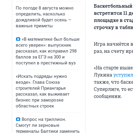
Баскетбольный 
По погоде 8 августа можно
встретится 11 
определить, насколько
площадке в ста
дождливой будет осень —
важные приметы
строчку в табл
«В математике был больше
Игра начнётся в
всего уверен»: выпускник
раз, на счету ир
рассказал, как исправил 298
баллов за ЕГЭ на 300 и
поступил в престижный вуз
«На старте нын
Лукина
уступи
«Искать подряды нужно
также, что бас
везде». Глава Союза
строителей Приангарья
Суперлиге, то ес
рассказал, как выживает
сообщении.
бизнес при заморозке
областных строек
Вопрос на триллион.
Смогут ли зерновые
терминалы Балтики заменить