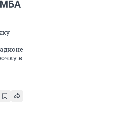
м МБА
чку
тадионе
рочку в