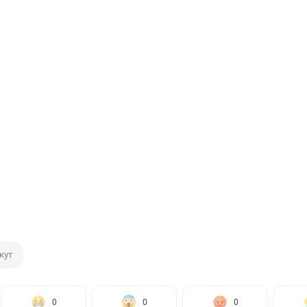
кут
0
0
0