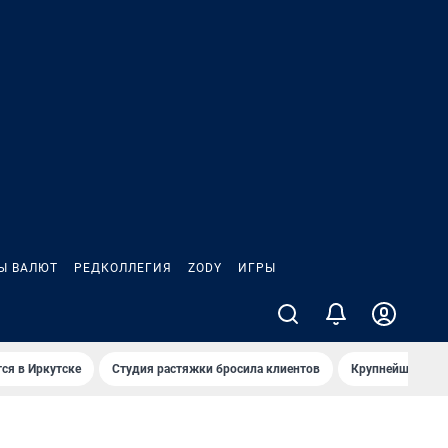
Ы ВАЛЮТ
РЕДКОЛЛЕГИЯ
ZODY
ИГРЫ
ся в Иркутске
Студия растяжки бросила клиентов
Крупнейшие про