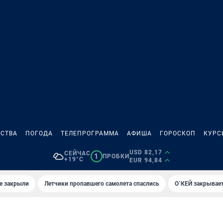
СТВА
ПОГОДА
ТЕЛЕПРОГРАММА
АФИША
ГОРОСКОП
КУРС
USD 82,17
СЕЙЧАС
1
ПРОБКИ
+19°C
EUR 94,84
е закрыли
Летчики пропавшего самолета спаслись
О`КЕЙ закрывает