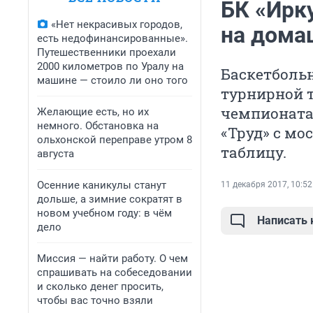
БК «Ирк
«Нет некрасивых городов,
на дома
есть недофинансированные».
Путешественники проехали
2000 километров по Уралу на
Баскетбольн
машине — стоило ли оно того
турнирной т
чемпионата
Желающие есть, но их
немного. Обстановка на
«Труд» с мо
ольхонской переправе утром 8
таблицу.
августа
Осенние каникулы станут
11 декабря 2017, 10:52
дольше, а зимние сократят в
новом учебном году: в чём
Написать
дело
Миссия — найти работу. О чем
спрашивать на собеседовании
и сколько денег просить,
чтобы вас точно взяли