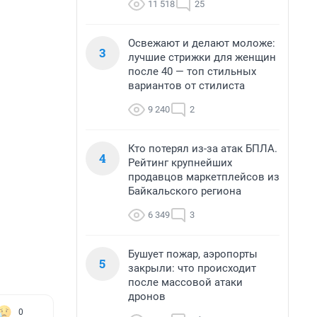
11 518
25
Освежают и делают моложе:
3
лучшие стрижки для женщин
после 40 — топ стильных
вариантов от стилиста
9 240
2
Кто потерял из-за атак БПЛА.
4
Рейтинг крупнейших
продавцов маркетплейсов из
Байкальского региона
6 349
3
Бушует пожар, аэропорты
5
закрыли: что происходит
после массовой атаки
дронов
0