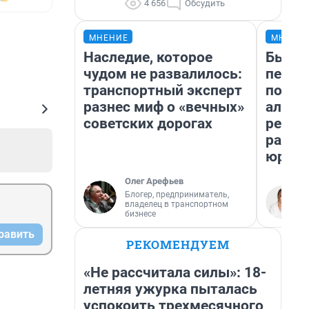
4 656
Обсудить
МНЕНИЕ
МНЕНИ
Наследие, которое
Был до
чудом не развалилось:
пенси
транспортный эксперт
повис
разнес миф о «вечных»
алиме
советских дорогах
реаль
разбо
юрист
Олег Арефьев
Блогер, предприниматель,
владелец в транспортном
бизнесе
равить
РЕКОМЕНДУЕМ
«Не рассчитала силы»: 18-
летняя ужурка пыталась
успокоить трехмесячного