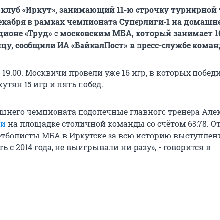
клуб «Иркут», занимающий 11-ю строчку турнирной
декабря в рамках чемпионата Суперлиги-1 на домашн
дионе «Труд» с московским МБА, который занимает 1
ицу, сообщили ИА «БайкалПост» в пресс-службе коман
 19.00. Москвичи провели уже 16 игр, в которых побед
кутян 15 игр и пять побед.
ешнего чемпионата подопечные главного тренера Але
ли
на площадке столичной команды со счётом 68:78. 
кетболисты МБА в Иркутске за всю историю выступлен
ть с 2014 года, не выигрывали ни разу», - говорится в