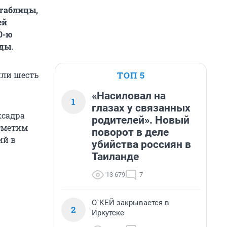
 таблицы,
ей
0-ю
ды.
ТОП 5
или шесть
«Насиловал на
1
глазах у связанных
ксадра
родителей». Новый
Отметим
поворот в деле
ий в
убийства россиян в
Таиланде
13 679
7
О`КЕЙ закрывается в
2
Иркутске