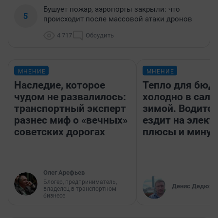
Бушует пожар, аэропорты закрыли: что
5
происходит после массовой атаки дронов
4 717
Обсудить
МНЕНИЕ
МНЕНИЕ
Наследие, которое
Тепло для бюд
чудом не развалилось:
холодно в сало
транспортный эксперт
зимой. Водител
разнес миф о «вечных»
ездит на элект
советских дорогах
плюсы и мину
Олег Арефьев
Блогер, предприниматель,
Денис Дедюхи
владелец в транспортном
бизнесе